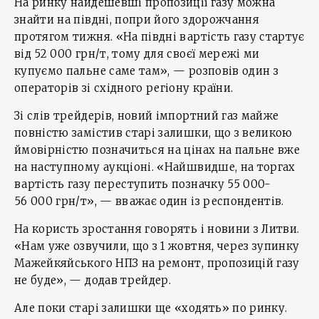
На ринку найдешевші пропозиції газу можна
знайти на півдні, попри його здорожчання
протягом тижня. «На півдні вартість газу стартує
від 52 000 грн/т, тому для своєї мережі ми
купуємо пальне саме там», — розповів один з
операторів зі східного регіону країни.
Зі слів трейдерів, новий імпортний газ майже
повністю замістив старі залишки, що з великою
ймовірністю позначиться на цінах на пальне вже
на наступному аукціоні. «Найшвидше, на торгах
вартість газу переступить позначку 55 000-
56 000 грн/т», — вважає один із респондентів.
На користь зростання говорять і новини з Литви.
«Нам уже озвучили, що з 1 жовтня, через зупинку
Мажейкяйського НПЗ на ремонт, пропозицій газу
не буде», — додав трейдер.
Але поки старі залишки ще «ходять» по ринку.