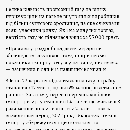
Велика кількість пропозицій газу на ринку
втримує ціни на пальне внутрішніх виробників
від більш суттєвого зростання, на яке очікували
деякі учасники ринку. Як і на минулих торгах,
вартість газу не піднялася вище за 55 000 грн/т.
«Проливи у роздробі падають, аграрії не
збільшують закупівлю, тому попри низькі
показники імпорту ресурсу на ринку вистачає»,
— зазначили в одній із паливних компаній.
З 16 по 22 вересня відвантаження газу в країну
становило 12 тис. т, що на 6% менше, ніж тижнем
раніше. Загалом у вересні середньодобовий
імпорт ресурсу становив 1,4 тис. т, що майже в 3
рази менше, ніж у серпні, й у 2 рази — ніж за
аналогічний період 2023 року. Якщо такі темпи
імпорту збережуться і цього тижня, то
постачання ресурсу у вересні може становити