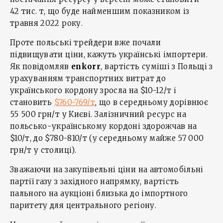
42 тис. т, що буде найменшим показником із
травня 2022 року.
Проте польські трейдери вже почали
підвищувати ціни, кажуть українські імпортери.
Як повідомляв
enkorr
, вартість суміші з Польщі з
урахуванням транспортних витрат до
українського кордону зросла на $10-12/т і
становить
$760-769/т
, що в середньому дорівнює
55 500 грн/т у Києві. Залізничний ресурс на
польсько-українському кордоні здорожчав на
$10/т, до $780-810/т (у середньому майже 57 000
грн/т у столиці).
Зважаючи на закупівельні ціни на автомобільні
партії газу з західного напрямку, вартість
пального на аукціоні близька до імпортного
паритету для центрального регіону.