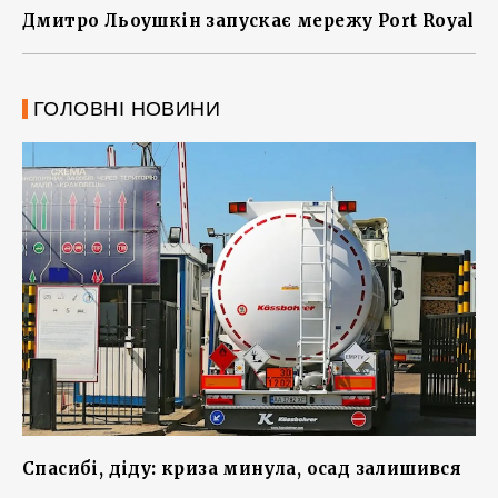
Дмитро Льоушкін запускає мережу Port Royal
ГОЛОВНІ НОВИНИ
Спасибі, діду: криза минула, осад залишився