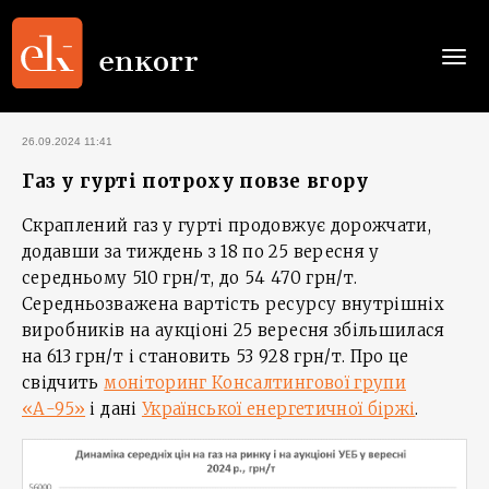
Togg
navi
26.09.2024 11:41
Газ у гурті потроху повзе вгору
Скраплений газ у гурті продовжує дорожчати,
додавши за тиждень з 18 по 25 вересня у
середньому 510 грн/т, до 54 470 грн/т.
Середньозважена вартість ресурсу внутрішніх
виробників на аукціоні 25 вересня збільшилася
на 613 грн/т і становить 53 928 грн/т. Про це
свідчить
моніторинг Консалтингової групи
«А-95»
і дані
Української енергетичної біржі
.