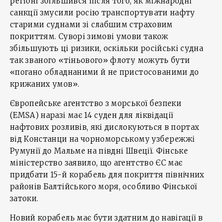
регіоні збільшився після того, як міжнародні
санкції змусили росію транспортувати нафту
старими суднами зі слабшим страховим
покриттям. Суворі зимові умови також
збільшують ці ризики, оскільки російські судна
так званого «тіньового» флоту можуть бути
«погано обладнаними й не пристосованими до
крижаних умов».
Європейське агентство з морської безпеки
(EMSA) наразі має 14 суден для ліквідації
нафтових розливів, які дислокуються в портах
від Констанци на чорноморському узбережжі
Румунії до Мальме на півдні Швеції. Фінське
міністерство заявило, що агентство ЄС має
придбати 15-й корабель для покриття північних
районів Балтійського моря, особливо Фінської
затоки.
Новий корабель має бути здатним до навігації в