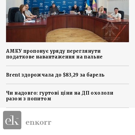
АМКУ пропонує уряду переглянути
податкове навантаження на пальне
Brent здорожчала до $83,29 за барель
Чи надовго: гуртові ціни на ДП охололи
разом з попитом