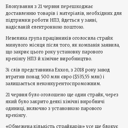
Блокування з 21 червня перешкоджає
доставленню товарів і матеріалів, необхідних для
підтримки роботи НПЗ, йдеться у заяві,
надісланій електронною поштою.
Невелика група працівників оголосила страйк
минулого місяця після того, як компанія заявила,
що закриє цього року установку парового
крекінгу НПЗ й хімічне виробництво.
Зі слів представника Exxon, з 2018 року завод
втратив понад 500 млн євро ($535,55 млн) і
залишається неконкурентоспроможним.
21 червня було оголошено ще один страйк, через
який було закрито деякі хімічні виробничі
одиниці, включно з установкою парового
крекінгу.
«Обмежена кількість страйкарів» усе ще блокує