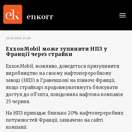
Togg
navi
26.06.2024 10:40
ExxonMobil може зупинити НПЗ у
Франції через страйки
ExxonMobil, можливо, доведеться призупинити
виробництво на своєму нафтопереробному
заводі (НПЗ) в Гравеншоні на півночі Франції,
якщо страйкарі продовжуватимуть блокувати
доступ до об’єкта, повідомила нафтова компанія
25 червня.
На НПЗ припадає близько 20% нафтопереробних
потужностей Франції, зазначено на сайті
компанії.