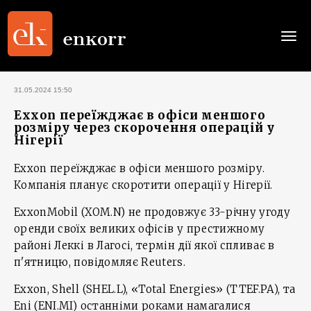
Togg
navi
31.05.2024 15:50
Exxon переїжджає в офіси меншого
розміру через скорочення операцій у
Нігерії
Exxon переїжджає в офіси меншого розміру.
Компанія планує скоротити операції у Нігерії.
ExxonMobil (XOM.N) не продовжує 33-річну угоду
оренди своїх великих офісів у престижному
районі Леккі в Лагосі, термін дії якої спливає в
п'ятницю, повідомляє Reuters.
Exxon, Shell (SHEL.L), «Total Energies» (TTEF.PA), та
Eni (ENI.MI) останніми роками намагалися