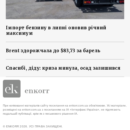
Імпорт бензину в липні оновив річний
максимум
Brent здорожчала до $83,73 за барель
Спасибі, діду: криза минула, осад залишився
При копіюванні матеріалів сайту посилання на enkorr.com.ua обов'язкове. Усі матеріали,
розміщені на enkorr.com.ua з посиланням на ІА «Інтерфакс-Україна», не підлягають
подальшій публікації, крім як з письмового рішення ІА.
© ENKORR 2026. УСІ ПРАВА ЗАХИЩЕНІ.