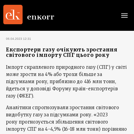
Togg
navi
06.04.2023 12:31
Експортери газу очікують зростання
світового імпорту СПГ цього року
Імпорт скрапленого природного газу (СПГ) у світі
може зрости на 4% або трохи більше за
підсумками року, приблизно до 416 млн тонн,
йдеться у доповіді Форуму країн-експортерів
газу (ФКЕГ).
Аналітики спрогнозували зростання світового
видобутку газу за підсумками року. «2023
року прогнозується збільшення світового
імпорту СПГ на 4-4,5% (16-18 млн тонн) порівняно