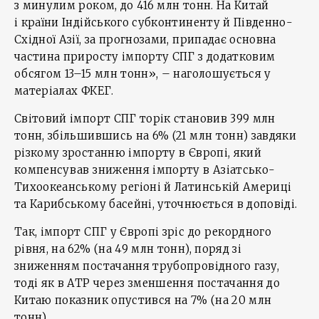
з минулим роком, до 416 млн тонн. На Китай
і країни Індійського субконтиненту й Південно-
Східної Азії, за прогнозами, припадає основна
частина приросту імпорту СПГ з додатковим
обсягом 13–15 млн тонн», – наголошується у
матеріалах ФКЕГ.
Світовий імпорт СПГ торік становив 399 млн
тонн, збільшившись на 6% (21 млн тонн) завдяки
різкому зростанню імпорту в Європі, який
компенсував зниження імпорту в Азіатсько-
Тихоокеанському регіоні й Латинській Америці
та Карибському басейні, уточнюється в доповіді.
Так, імпорт СПГ у Європі зріс до рекордного
рівня, на 62% (на 49 млн тонн), поряд зі
зниженням постачання трубопровідного газу,
тоді як в АТР через зменшення постачання до
Китаю показник опустився на 7% (на 20 млн
тонн).