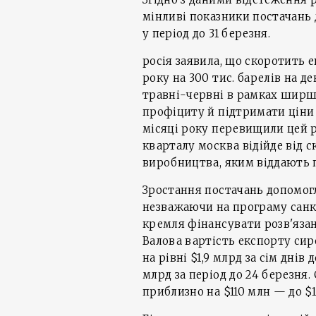
мінливі показники постачань 
у період до 31 березня.
росія заявила, що скоротить 
року на 300 тис. барелів на де
травні-червні в рамках ширшо
профіциту й підтримати ціни 
місяці року перевищили цей рі
кварталу москва відійде від 
виробництва, яким віддають п
Зростання постачань допомог
незважаючи на програму санк
кремля фінансувати розв'язан
Валова вартість експорту сир
на рівні $1,9 млрд за сім днів 
млрд за період до 24 березня
приблизно на $110 млн — до $1