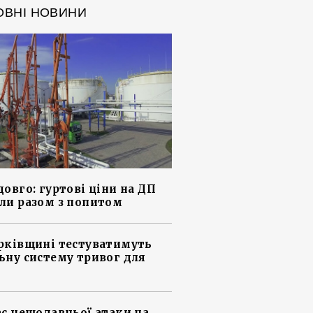
ОВНІ НОВИНИ
довго: гуртові ціни на ДП
ли разом з попитом
рківщині тестуватимуть
ьну систему тривог для
ас нещодавньої атаки на