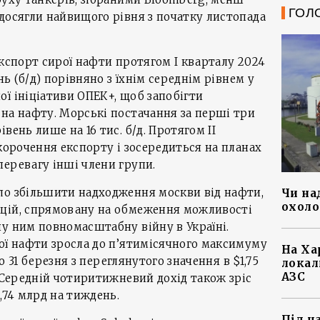
ГОЛ
досягли найвищого рівня з початку листопада
експорт сирої нафти протягом І кварталу 2024
нь (б/д) порівняно з їхнім середнім рівнем у
ї ініціативи ОПЕК+, щоб запобігти
на нафту. Морські постачання за перші три
вень лише на 16 тис. б/д. Протягом ІІ
скорочення експорту і зосередиться на планах
еревагу інші члени групи.
ло збільшити надходження москви від нафти,
Чи на
охоло
цій, спрямовану на обмеження можливості
у ним повномасштабну війну в Україні.
ої нафти зросла до п’ятимісячного максимуму
На Ха
до 31 березня з переглянутого значення в $1,75
локал
АЗС
. Середній чотиритижневий дохід також зріс
,74 млрд на тиждень.
Під ч