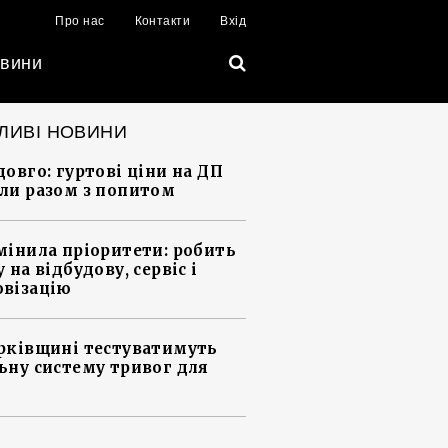
Про нас
Контакти
Вхід
вини
ЛИВІ НОВИНИ
довго: гуртові ціни на ДП
ли разом з попитом
мінила пріоритети: робить
 на відбудову, сервіс і
візацію
рківщині тестуватимуть
ьну систему тривог для