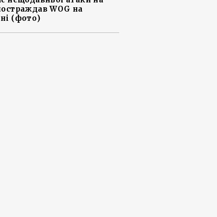
постраждав WOG на
ні (фото)