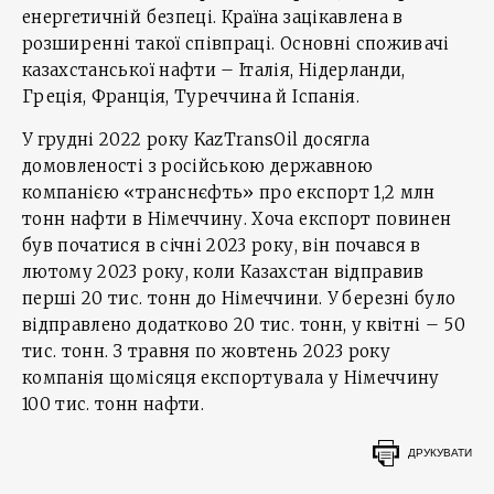
енергетичній безпеці. Країна зацікавлена в
розширенні такої співпраці. Основні споживачі
казахстанської нафти – Італія, Нідерланди,
Греція, Франція, Туреччина й Іспанія.
У грудні 2022 року KazTransOil досягла
домовленості з російською державною
компанією «транснєфть» про експорт 1,2 млн
тонн нафти в Німеччину. Хоча експорт повинен
був початися в січні 2023 року, він почався в
лютому 2023 року, коли Казахстан відправив
перші 20 тис. тонн до Німеччини. У березні було
відправлено додатково 20 тис. тонн, у квітні – 50
тис. тонн. З травня по жовтень 2023 року
компанія щомісяця експортувала у Німеччину
100 тис. тонн нафти.
ДРУКУВАТИ