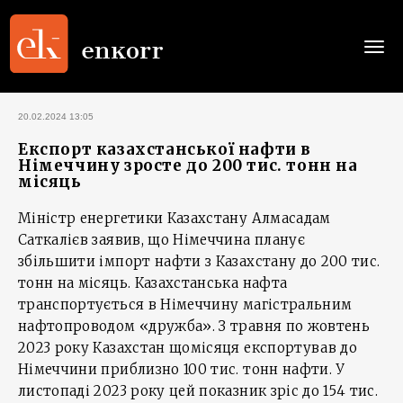
Togg
navi
20.02.2024 13:05
Експорт казахстанської нафти в
Німеччину зросте до 200 тис. тонн на
місяць
Міністр енергетики Казахстану Алмасадам
Саткалієв заявив, що Німеччина планує
збільшити імпорт нафти з Казахстану до 200 тис.
тонн на місяць. Казахстанська нафта
транспортується в Німеччину магістральним
нафтопроводом «дружба». З травня по жовтень
2023 року Казахстан щомісяця експортував до
Німеччини приблизно 100 тис. тонн нафти. У
листопаді 2023 року цей показник зріс до 154 тис.