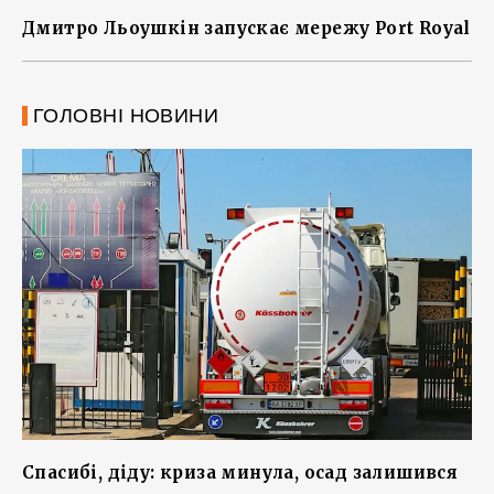
Дмитро Льоушкін запускає мережу Port Royal
ГОЛОВНІ НОВИНИ
Спасибі, діду: криза минула, осад залишився