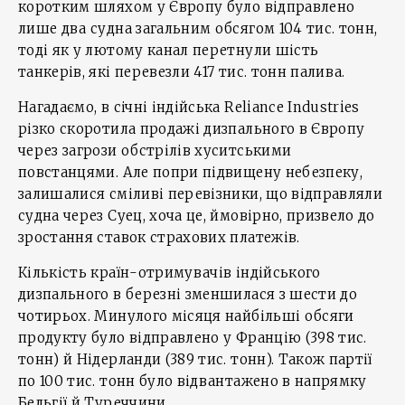
коротким шляхом у Європу було відправлено
лише два судна загальним обсягом 104 тис. тонн,
тоді як у лютому канал перетнули шість
танкерів, які перевезли 417 тис. тонн палива.
Нагадаємо, в січні індійська Reliance Industries
різко скоротила продажі дизпального в Європу
через загрози обстрілів хуситськими
повстанцями. Але попри підвищену небезпеку,
залишалися сміливі перевізники, що відправляли
судна через Суец, хоча це, ймовірно, призвело до
зростання ставок страхових платежів.
Кількість країн-отримувачів індійського
дизпального в березні зменшилася з шести до
чотирьох. Минулого місяця найбільші обсяги
продукту було відправлено у Францію (398 тис.
тонн) й Нідерланди (389 тис. тонн). Також партії
по 100 тис. тонн було відвантажено в напрямку
Бельгії й Туреччини.