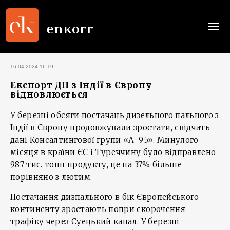
Togg
navi
16.04.2024 16:19
Експорт ДП з Індії в Європу
відновлюється
У березні обсяги постачань дизельного пального з
Індії в Європу продовжували зростати, свідчать
дані Консалтингової групи «А-95». Минулого
місяця в країни ЄС і Туреччину було відправлено
987 тис. тонн продукту, це на 37% більше
порівняно з лютим.
Постачання дизпального в бік Європейського
континенту зростають попри скорочення
трафіку через Суецький канал. У березні