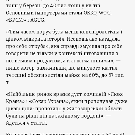
тонн у березні до 40 тис. тонн у квітні.
Основними імпортерами стали OKKO, WOG,
«БРСМ» і AGTG.
«Тим часом поруч була менш конспірологічна і
цілком відкрита історія. Несподівано нагадала
про себе «труба», яка справді змусила про себе
говорити не тільки у контексті штовханини з
польським продуктом, а й зі всіма іншими», —
пише автор, зазначивши, що минулого квітня
тутешні обсяги злетіли майже на 60%, до 57 тис.
т.
«Найбільше ринок вразив дует компаній «Люкс
Країна» і «Сокар Україна», який пропонував дуже
цікаві ціни: пропозиції у Житомирській області
були на рівні цін на західному кордоні», —
йдеться у статті.
Водночас Литва скоротила постачання з 50 до 41