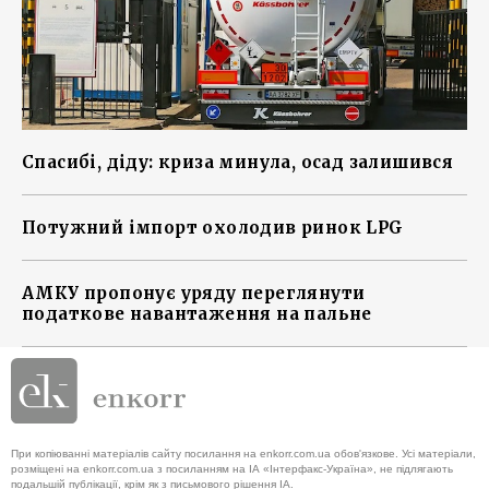
Спасибі, діду: криза минула, осад залишився
Потужний імпорт охолодив ринок LPG
АМКУ пропонує уряду переглянути
податкове навантаження на пальне
При копіюванні матеріалів сайту посилання на enkorr.com.ua обов'язкове. Усі матеріали,
розміщені на enkorr.com.ua з посиланням на ІА «Інтерфакс-Україна», не підлягають
подальшій публікації, крім як з письмового рішення ІА.