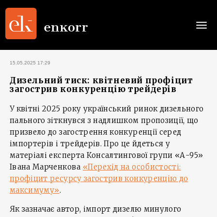
Togg
navi
15.05.2025 17:29
Дизельний тиск: квітневий профіцит
загострив конкуренцію трейдерів
У квітні 2025 року український ринок дизельного
пального зіткнувся з надлишком пропозиції, що
призвело до загострення конкуренції серед
імпортерів і трейдерів. Про це йдеться у
матеріалі експерта Консалтингової групи «А-95»
Івана Марченкова
«Перехід на особистості:
профіцит ресурсу загострив конкуренцію до
максимуму»
.
Як зазначає автор, імпорт дизелю минулого