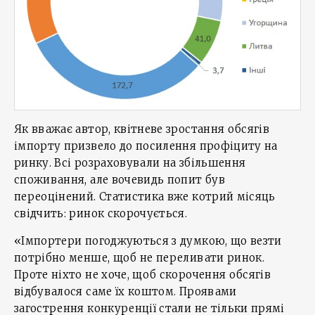
Як вважає автор, квітневе зростання обсягів
імпорту призвело до посилення профіциту на
ринку. Всі розраховували на збільшення
споживання, але вочевидь попит був
переоцінений. Статистика вже котрий місяць
свідчить: ринок скорочується.
«Імпортери погоджуються з думкою, що везти
потрібно менше, щоб не переливати ринок.
Проте ніхто не хоче, щоб скорочення обсягів
відбувалося саме їх коштом. Проявами
загострення конкуренції стали не тільки прямі