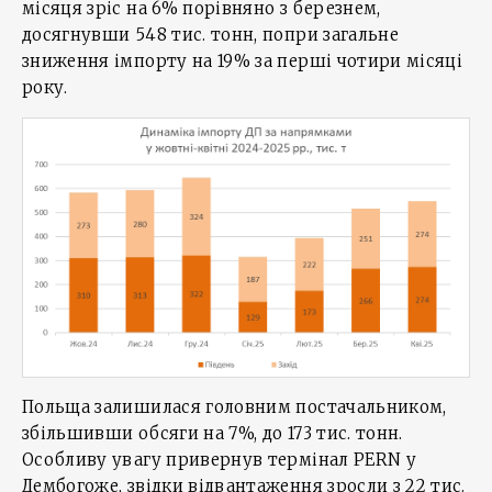
місяця зріс на 6% порівняно з березнем,
досягнувши 548 тис. тонн, попри загальне
зниження імпорту на 19% за перші чотири місяці
року.
Польща залишилася головним постачальником,
збільшивши обсяги на 7%, до 173 тис. тонн.
Особливу увагу привернув термінал PERN у
Дембогоже, звідки відвантаження зросли з 22 тис.