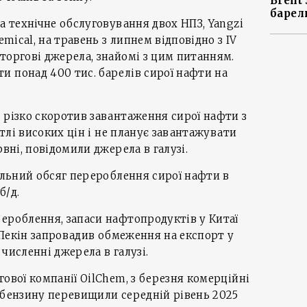
Brent
барел
а технічне обслуговування двох НПЗ, Yangzi
emical, на травень з липнем відповідно з ІV
торгові джерела, знайомі з цим питанням.
 понад 400 тис. барелів сирої нафти на
 різко скоротив завантаження сирої нафти з
а тлі високих цін і не планує завантажувати
рвні, повідомили джерела в галузі.
гальний обсяг перероблення сирої нафти в
б/д.
ероблення, запаси нафтопродуктів у Китаї
к Пекін запровадив обмеження на експорт у
численні джерела в галузі.
ової компанії OilChem, з березня комерційні
 бензину перевищили середній рівень 2025