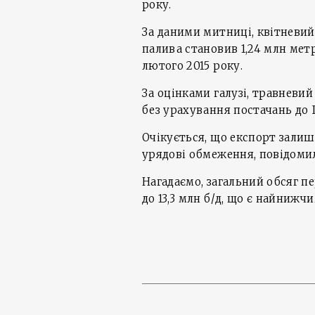
року.
За даними митниці, квітневий
палива становив 1,24 млн ме
лютого 2015 року.
За оцінками галузі, травневий
без урахування постачань до 
Очікується, що експорт залиш
урядові обмеження, повідоми
Нагадаємо, загальний обсяг п
до 13,3 млн б/д, що є найнижч