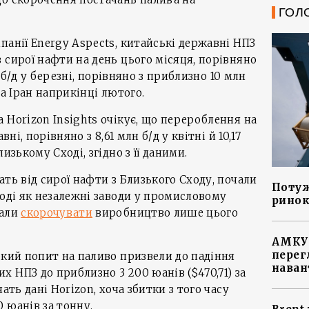
ГОЛ
панії Energy Aspects, китайські державні НПЗ
 сирої нафти на день цього місяця, порівняно
н б/д у березні, порівняно з приблизно 10 млн
на Іран наприкінці лютого.
 Horizon Insights очікує, що перероблення на
вні, порівняно з 8,61 млн б/д у квітні й 10,17
изькому Сході, згідно з її даними.
ть від сирої нафти з Близького Сходу, почали
Потуж
тоді як незалежні заводи у промисловому
ринок
чали
скорочувати
виробництво лише цього
АМКУ 
перег
бкий попит на паливо призвели до падіння
наван
 НПЗ до приблизно 3 200 юанів ($470,71) за
ать дані Horizon, хоча збитки з того часу
 юанів за тонну.