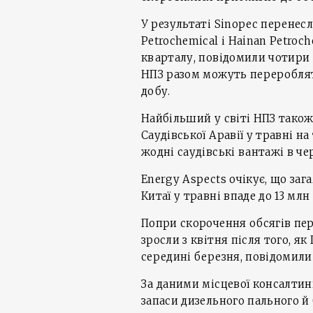
У результаті Sinopec перенесл
Petrochemical і Hainan Petroch
кварталу, повідомили чотири 
НПЗ разом можуть переробляти
добу.
Найбільший у світі НПЗ також
Саудівської Аравії у травні н
жодні саудівські вантажі в че
Energy Aspects очікує, що за
Китаї у травні впаде до 13 млн 
Попри скорочення обсягів пер
зросли з квітня після того, я
середині березня, повідомили 
За даними місцевої консалтинг
запаси дизельного пального й