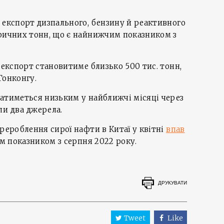
 експорт дизпального, бензину й реактивного
тричних тонн, що є найнижчим показником з
 експорт становитиме близько 500 тис. тонн,
Гонконгу.
атиметься низьким у найближчі місяці через
ли два джерела.
ерероблення сирої нафти в Китаї у квітні
впав
им показником з серпня 2022 року.
ДРУКУВАТИ
Tweet
Like