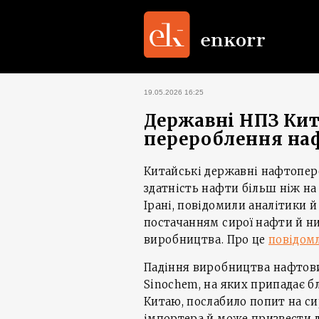
19.05.2026 16:25
Державні НПЗ Ки
перероблення на
Китайські державні нафтопер
здатність нафти більш ніж на 
Ірані, повідомили аналітики й
постачанням сирої нафти й н
виробництва. Про це
повідом
Падіння виробництва нафтових
Sinochem, на яких припадає 
Китаю, послабило попит на си
імпортера й може призвести 