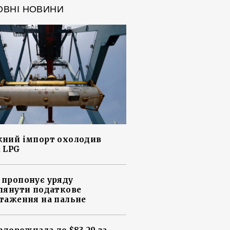
ОВНІ НОВИНИ
ний імпорт охолодив
 LPG
пропонує уряду
лянути податкове
таження на пальне