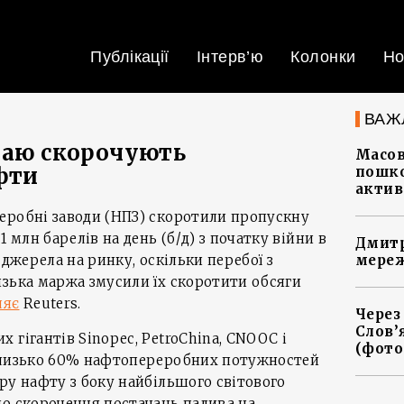
Публікації
Інтерв’ю
Колонки
Но
ВАЖ
таю скорочують
Масов
фти
пошко
актив
еробні заводи (НПЗ) скоротили пропускну
1 млн барелів на день (б/д) з початку війни в
Дмитр
 джерела на ринку, оскільки перебої з
мереж
изька маржа змусили їх скоротити обсяги
ляє
Reuters.
Через
Слов’
 гігантів Sinopec, PetroChina, CNOOC і
(фото
близько 60% нафтопереробних потужностей
ру нафту з боку найбільшого світового
до скорочення постачань палива на