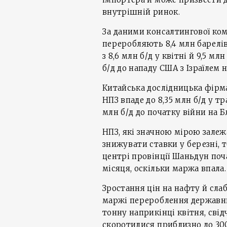
внутрішній ринок.
За даними консалтингової ком
переробляють 8,4 млн барелів
з 8,6 млн б/д у квітні й 9,5 мл
б/д до нападу США з Ізраїлем 
Китайська дослідницька фірма
НПЗ впаде до 8,35 млн б/д у тра
млн б/д до початку війни на Бл
НПЗ, які значною мірою залежа
знижувати ставки у березні, 
центрі провінції Шаньдун по
місяця, оскільки маржа впала.
Зростання цін на нафту й сла
маржі перероблення державних
тонну наприкінці квітня, свідч
скоротилися приблизно до 300