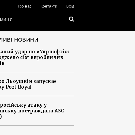
Про нас
Контакти
Вхід
вини
ЛИВІ НОВИНИ
аний удар по «Укрнафті»:
джено сім виробничих
ів
о Льоушкін запускає
у Port Royal
 російську атаку у
янську постраждала АЗС
)