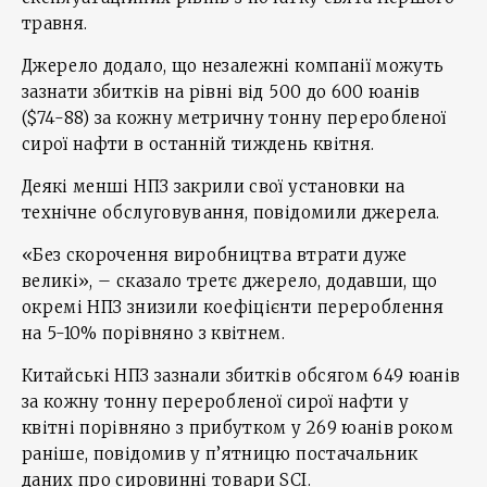
травня.
Джерело додало, що незалежні компанії можуть
зазнати збитків на рівні від 500 до 600 юанів
($74-88) за кожну метричну тонну переробленої
сирої нафти в останній тиждень квітня.
Деякі менші НПЗ закрили свої установки на
технічне обслуговування, повідомили джерела.
«Без скорочення виробництва втрати дуже
великі», – сказало третє джерело, додавши, що
окремі НПЗ знизили коефіцієнти перероблення
на 5-10% порівняно з квітнем.
Китайські НПЗ зазнали збитків обсягом 649 юанів
за кожну тонну переробленої сирої нафти у
квітні порівняно з прибутком у 269 юанів роком
раніше, повідомив у п’ятницю постачальник
даних про сировинні товари SCI.