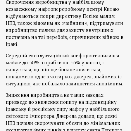
Скорочення виробництва у найбільшому
незалежному нафтопереробному центрі Китаю
відбуваються попри директиву Пекіна малим
НПЗ, також відомим як «чайники», підтримувати
виробництво палива для захисту внутрішніх
постачань на тлі перебоїв, спричинених війною в
Ірані.
Середній експлуатаційний коефіцієнт знизився
майже до 50% з приблизно 55% у квітні, і
очікується, що він ще більше знизиться,
повідомило одне з чотирьох джерел, знайомих із
ситуацією, яке побажало залишитися анонімним.
Зниження виробництва на таких заводах
призведе до зниження попиту на підсанкційну
іранську й російську сиру нафту у найбільшого
світового імпортера. Джерела додали, що деякі
НПЗ почали скорочувати обсяги до мінімальних
експлуатаційних рівнів з початку свята Першого