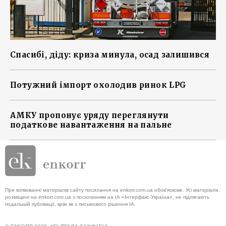
Спасибі, діду: криза минула, осад залишився
Потужний імпорт охолодив ринок LPG
АМКУ пропонує уряду переглянути
податкове навантаження на пальне
При копіюванні матеріалів сайту посилання на enkorr.com.ua обов'язкове. Усі матеріали,
розміщені на enkorr.com.ua з посиланням на ІА «Інтерфакс-Україна», не підлягають
подальшій публікації, крім як з письмового рішення ІА.