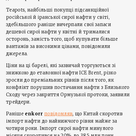
Teapots, найбільші покупці підсанкційної
російської й іранської сирої нафти у світі,
здебільшого раніше вичерпали свої запаси
дешевої сирої нафти у квітні й трималися
осторонь, замість того, щоб купувати більше
вантажів за високими цінами, повідомили
джерела.
Ціни на ці барелі, які зазвичай торгуються зі
знижкою до еталонної нафти ICE Brent, різко
зросли до преміальних рівнів після того, як
конфлікт порушив постачання нафти з Близького
Сходу через закриття Ормузької протоки, заявили
трейдери.
Раніше
enkorr
повідомляв
, що Китай скоротив
імпорт нафти до найнижчого рівня майже за
чотири роки. Імпорт сирої нафти минулого
місяця скоротився на 20%, до 38,5 млн тонн,