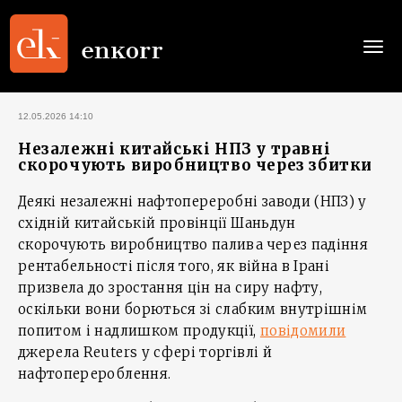
Togg
navi
12.05.2026 14:10
Незалежні китайські НПЗ у травні
скорочують виробництво через збитки
Деякі незалежні нафтопереробні заводи (НПЗ) у
східній китайській провінції Шаньдун
скорочують виробництво палива через падіння
рентабельності після того, як війна в Ірані
призвела до зростання цін на сиру нафту,
оскільки вони борються зі слабким внутрішнім
попитом і надлишком продукції,
повідомили
джерела Reuters у сфері торгівлі й
нафтоперероблення.