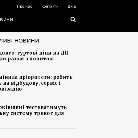
Про нас
Контакти
Вхід
вини
ЛИВІ НОВИНИ
довго: гуртові ціни на ДП
ли разом з попитом
мінила пріоритети: робить
 на відбудову, сервіс і
візацію
рківщині тестуватимуть
ьну систему тривог для