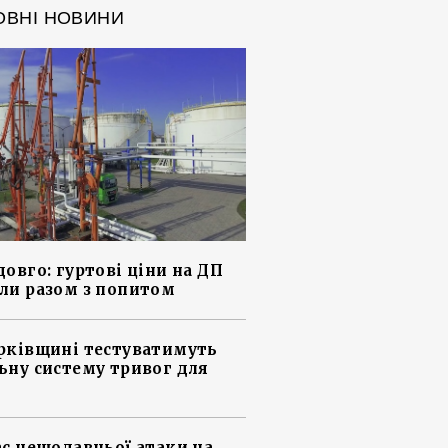
ОВНІ НОВИНИ
довго: гуртові ціни на ДП
ли разом з попитом
рківщині тестуватимуть
ьну систему тривог для
ас нещодавньої атаки на