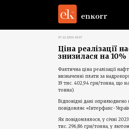
07.12.2023 16:07
Ціна реалізації н
знизилася на 10%
Фактична ціна реалізації наф
визначенні плати за надрокор
19 тис. 402,94 грн/тонна, що на
тонна).
Відповідні дані оприлюднено 
повідомляє «Інтерфакс-Украї
Як повідомлялося, у січні 2023
тис. 296,86 грн/тонна, у лютому