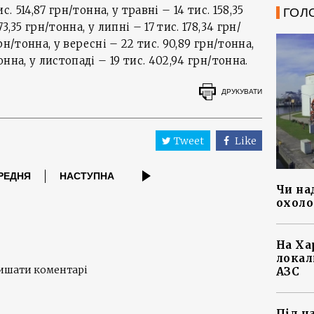
ис. 514,87 грн/тонна, у травні – 14 тис. 158,35
ГОЛ
3,35 грн/тонна, у липні – 17 тис. 178,34 грн/
грн/тонна, у вересні – 22 тис. 90,89 грн/тонна,
онна, у листопаді – 19 тис. 402,94 грн/тонна.
ДРУКУВАТИ
Tweet
Like
РЕДНЯ
НАСТУПНА
Чи на
охоло
На Ха
локал
лишати коментарі
АЗС
Під ч