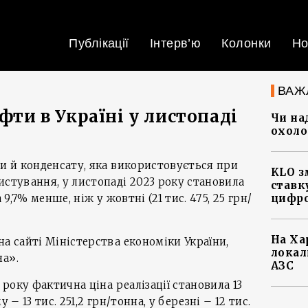
Публікації
Інтерв’ю
Колонки
Но
ВАЖ
афти в Україні у листопаді
Чи на
охоло
ти й конденсату, яка використовується при
KLO з
истування, у листопаді 2023 року становила
ставку
 9,7% менше, ніж у жовтні (21 тис. 475, 25 грн/
цифро
На Ха
на сайті Міністерства економіки України,
локал
на».
АЗС
 року фактична ціна реалізації становила 13
 – 13 тис. 251,2 грн/тонна, у березні – 12 тис.