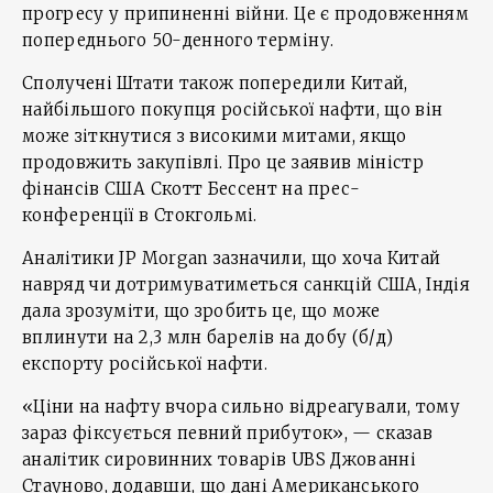
прогресу у припиненні війни. Це є продовженням
попереднього 50-денного терміну.
Сполучені Штати також попередили Китай,
найбільшого покупця російської нафти, що він
може зіткнутися з високими митами, якщо
продовжить закупівлі. Про це заявив міністр
фінансів США Скотт Бессент на прес-
конференції в Стокгольмі.
Аналітики JP Morgan зазначили, що хоча Китай
навряд чи дотримуватиметься санкцій США, Індія
дала зрозуміти, що зробить це, що може
вплинути на 2,3 млн барелів на добу (б/д)
експорту російської нафти.
«Ціни на нафту вчора сильно відреагували, тому
зараз фіксується певний прибуток», — сказав
аналітик сировинних товарів UBS Джованні
Стауново, додавши, що дані Американського