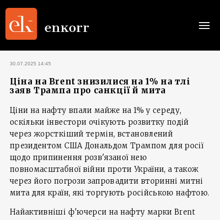
Togg
navi
30.07.2025 14:45
Ціна на Brent знизилися на 1% на тлі
заяв Трампа про санкції й мита
Ціни на нафту впали майже на 1% у середу,
оскільки інвестори очікують розвитку подій
через жорсткіший термін, встановлений
президентом США Дональдом Трампом для росії
щодо припинення розв'язаної нею
повномасштабної війни проти України, а також
через його погрози запровадити вторинні митні
мита для країн, які торгують російською нафтою.
Найактивніші ф'ючерси на нафту марки Brent