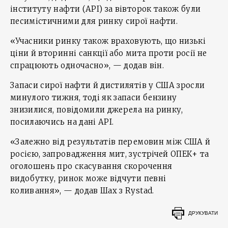
інституту нафти (API) за вівторок також були
песимістичними для ринку сирої нафти.
«Учасники ринку також враховують, що низькі
ціни й вторинні санкції або мита проти росії не
спрацюють одночасно», — додав він.
Запаси сирої нафти й дистилятів у США зросли
минулого тижня, тоді як запаси бензину
знизилися, повідомили джерела на ринку,
посилаючись на дані API.
«Залежно від результатів перемовин між США й
росією, запровадження мит, зустрічей ОПЕК+ та
оголошень про скасування скорочення
видобутку, ринок може відчути певні
коливання», — додав Шах з Rystad.
ДРУКУВАТИ