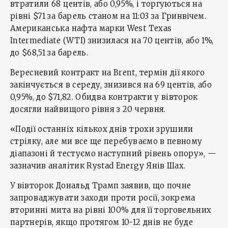
втратили 68 центів, або 0,95%, і торгуються на
рівні $71 за барель станом на 11:03 за Гринвічем.
Американська нафта марки West Texas
Intermediate (WTI) знизилася на 70 центів, або 1%,
до $68,51 за барель.
Вересневий контракт на Brent, термін дії якого
закінчується в середу, знизився на 69 центів, або
0,95%, до $71,82. Обидва контракти у вівторок
досягли найвищого рівня з 20 червня.
«Події останніх кількох днів трохи зрушили
стрілку, але ми все ще перебуваємо в певному
діапазоні й тестуємо наступний рівень опору», —
зазначив аналітик Rystad Energy Янів Шах.
У вівторок Дональд Трамп заявив, що почне
запроваджувати заходи проти росії, зокрема
вторинні мита на рівні 100% для її торговельних
партнерів, якщо протягом 10-12 днів не буде