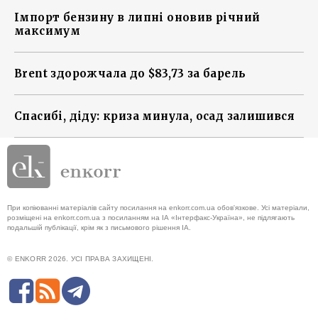
Імпорт бензину в липні оновив річний
максимум
Brent здорожчала до $83,73 за барель
Спасибі, діду: криза минула, осад залишився
При копіюванні матеріалів сайту посилання на enkorr.com.ua обов'язкове. Усі матеріали,
розміщені на enkorr.com.ua з посиланням на ІА «Інтерфакс-Україна», не підлягають
подальшій публікації, крім як з письмового рішення ІА.
© ENKORR 2026. УСІ ПРАВА ЗАХИЩЕНІ.