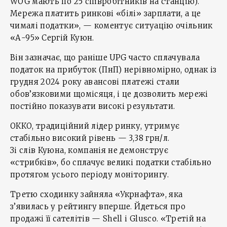
WOG мають по 25 співробітників на станцію).
Мережа платить ринкові «білі» зарплати, а це
чималі податки», — коментує ситуацію очільник
«А-95» Сергій Куюн.
Він зазначає, що раніше UPG часто сплачувала
податок на прибуток (ПнП) нерівномірно, однак із
грудня 2024 року авансові платежі стали
обов’язковими щомісяця, і це дозволить мережі
постійно показувати високі результати.
ОККО, традиційний лідер ринку, утримує
стабільно високий рівень — 3,38 грн/л.
Зі слів Куюна, компанія не демонструє
«стрибків», бо сплачує великі податки стабільно
протягом усього періоду моніторингу.
Третю сходинку зайняла «Укрнафта», яка
з’явилась у рейтингу вперше. Йдеться про
продажі її сателітів — Shell і Glusco. «Третій на