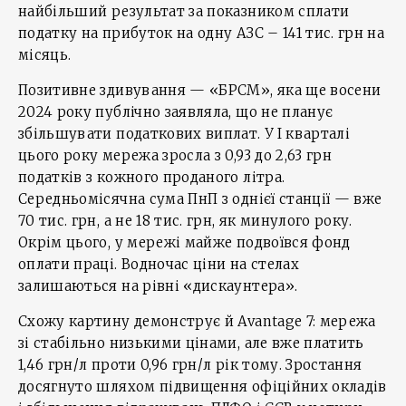
найбільший результат за показником сплати
податку на прибуток на одну АЗС – 141 тис. грн на
місяць.
Позитивне здивування — «БРСМ», яка ще восени
2024 року публічно заявляла, що не планує
збільшувати податкових виплат. У І кварталі
цього року мережа зросла з 0,93 до 2,63 грн
податків з кожного проданого літра.
Середньомісячна сума ПнП з однієї станції — вже
70 тис. грн, а не 18 тис. грн, як минулого року.
Окрім цього, у мережі майже подвоївся фонд
оплати праці. Водночас ціни на стелах
залишаються на рівні «дискаунтера».
Схожу картину демонструє й Avantage 7: мережа
зі стабільно низькими цінами, але вже платить
1,46 грн/л проти 0,96 грн/л рік тому. Зростання
досягнуто шляхом підвищення офіційних окладів