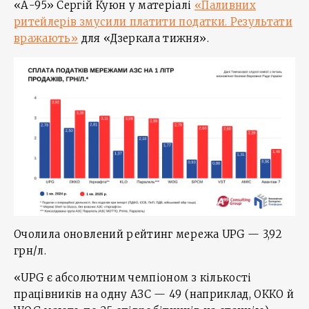
«А-95» Сергій Куюн у матеріалі
«Паливних
ритейлерів змусили платити податки. Результати
вражають»
для «Дзеркала тижня».
Очолила оновлений рейтинг мережа UPG — 3,92
грн/л.
«UPG є абсолютним чемпіоном з кількості
працівників на одну АЗС — 49 (наприклад, ОККО й