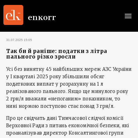
Togg
navi
31.07.2025 15:05
Так би й раніше: податки з літра
пального різко зросли
Усі без винятку 45 найбільших мереж АЗС України
у І кварталі 2025 року збільшили обсяг
податкових виплат у розрахунку на 1 л
реалізованого пального. Якщо ще минулого року
2 грн/л вважали «непоганим» показником, то
нині нормою поступово стає понад 3 грн/л.
Про це свідчать дані Тимчасової слідчої комісії
Верховної Ради з питань економічної безпеки, які
проаналізував директор Консалтингової групи