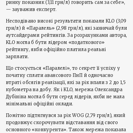
ринку показник (3,11 грн/л) говорить сам за себе»,
— зауважив експерт.
Несподівано високі результати показали KLO (3,09
грн/л) й «Паралель» (2,98 грн/л), які зазвичай були
аутсайдерами рейтингів. За розрахунками автора,
KLO могла б бути лідером «податкового»
рейтингу, якби офіційно платила реальні
зарплати.
Що стосується «Паралелі», то секрет її успіху у
початку сплати авансового ПнП й одночасно
втраті обсягів реалізації, які за рік впали з 2 до 1,5
кубометра на добу. Як і KLO, мережа Олександра
Дубініна могла б бути серед лідерів, якби не мала
мінімальні офіційні оклади.
Помітно підтягнувся за рік WOG (2,79 грн/л), який
продовжує скорочувати відставання від свого
основного «конкурента». Також мережа показала