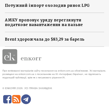
Потужний імпорт охолодив ринок LPG
АМКУ пропонує уряду переглянути
податкове навантаження на пальне
Brent здорожчала до $83,29 за барель
При копіюванні матеріалів сайту посилання на enkorr.com.ua обов'язкове. Усі матеріали,
розміщені на enkorr.com.ua з посиланням на ІА «Інтерфакс-Україна», не підлягають
подальшій публікації, крім як з письмового рішення ІА.
© ENKORR 2026. УСІ ПРАВА ЗАХИЩЕНІ.