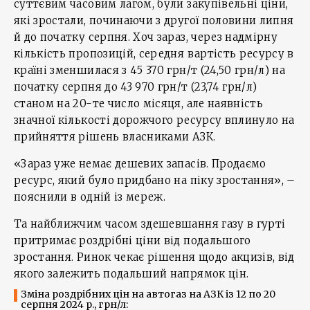
суттєвим часовим лагом, були закупівельні ціни,
які зростали, починаючи з другої половини липня
й до початку серпня. Хоч зараз, через надмірну
кількість пропозицій, середня вартість ресурсу в
країні зменшилася з 45 370 грн/т (24,50 грн/л) на
початку серпня до 43 970 грн/т (23,74 грн/л)
станом на 20-те число місяця, але наявність
значної кількості дорожчого ресурсу вплинуло на
прийняття рішень власниками АЗК.
«Зараз уже немає дешевих запасів. Продаємо
ресурс, який було придбано на піку зростання», –
пояснили в одній із мереж.
Та найближчим часом здешевшання газу в гурті
притримає роздрібні ціни від подальшого
зростання. Ринок чекає рішення щодо акцизів, від
якого залежить подальший напрямок цін.
Зміна роздрібних цін на автогаз на АЗК із 12 по 20
серпня 2024 р., грн/л: