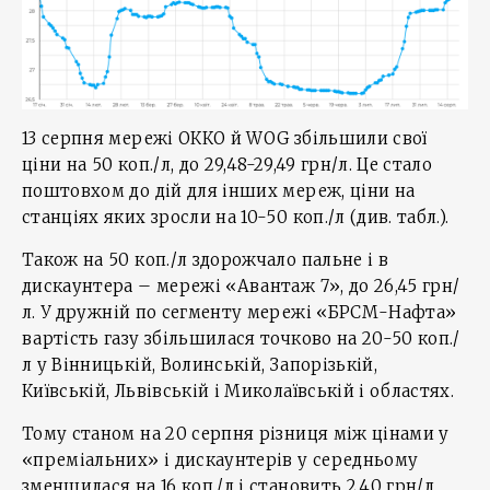
13 серпня мережі ОККО й WOG збільшили свої
ціни на 50 коп./л, до 29,48-29,49 грн/л. Це стало
поштовхом до дій для інших мереж, ціни на
станціях яких зросли на 10-50 коп./л (див. табл.).
Також на 50 коп./л здорожчало пальне і в
дискаунтера – мережі «Авантаж 7», до 26,45 грн/
л. У дружній по сегменту мережі «БРСМ-Нафта»
вартість газу збільшилася точково на 20-50 коп./
л у Вінницькій, Волинській, Запорізькій,
Київській, Львівській і Миколаївській і областях.
Тому станом на 20 серпня різниця між цінами у
«преміальних» і дискаунтерів у середньому
зменшилася на 16 коп./л і становить 2,40 грн/л.