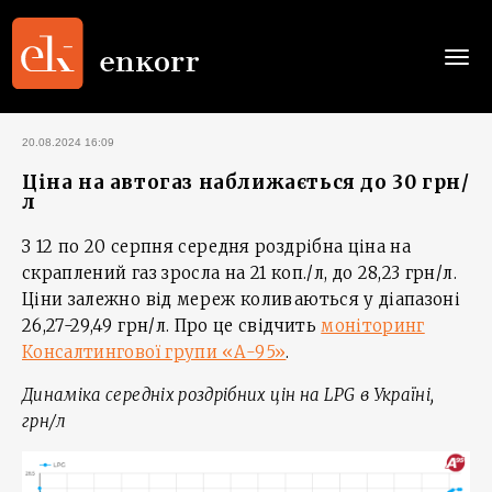
Togg
navi
20.08.2024 16:09
Ціна на автогаз наближається до 30 грн/
л
З 12 по 20 серпня середня роздрібна ціна на
скраплений газ зросла на 21 коп./л, до 28,23 грн/л.
Ціни залежно від мереж коливаються у діапазоні
26,27-29,49 грн/л. Про це свідчить
моніторинг
Консалтингової групи «А-95»
.
Динаміка середніх роздрібних цін на
LPG
в Україні,
грн/л