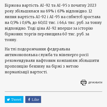
Біржова вартість АІ-92 та АІ-95 з початку 2023
року збільшилася на 69% і 63% відповідно. 12
липня вартість АІ-92 і АІ-95 на спбмтсб зростала
на 0,5% і 0,6%, до 60,02 тис. і 66,4 тис. руб. за тонну
відповідно. Тоді ціна АІ-92 вперше за історію
біржових торгів перевищила 60 тис. руб. за
тонну.
На тлі подорожчання федеральна
антимонопольна служба та міненерго росії
рекомендували нафтовим компаніям збільшити
пропозицію бензину на біржі з метою
нормалізації вартості.
ДРУКУВАТИ
Tweet
Like