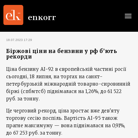
Togg
navi
18.07.2023 17:29
Біржові ціни на бензини у рф б’ють
рекорди
Ціна бензину АІ-92 в європейській частині росії
сьогодні, 18 липня, на торгах на санкт-
петербурзькій міжнародній товарно-сировинній
біржі (спбмтсб) піднімалася на 1,26%, до 61 522
руб. за тонну.
Це черговий рекорд, ціна зростає вже дев'яту
торгову сесію поспіль. Вартість АІ-95 також
прагне максимуму — вона піднімалася на 0,91%,
до 67 253 руб. за тонну.