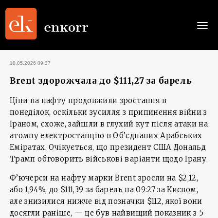
Togg
navi
18.05.2026 09:37
Brent здорожчала до $111,27 за барель
Ціни на нафту продовжили зростання в
понеділок, оскільки зусилля з припинення війни з
Іраном, схоже, зайшли в глухий кут після атаки на
атомну електростанцію в Об’єднаних Арабських
Еміратах. Очікується, що президент США Дональд
Трамп обговорить військові варіанти щодо Ірану.
Ф’ючерси на нафту марки Brent зросли на $2,12,
або 1,94%, до $111,39 за барель на 09:27 за Києвом,
але знизилися нижче від позначки $112, якої вони
досягли раніше, — це був найвищий показник з 5