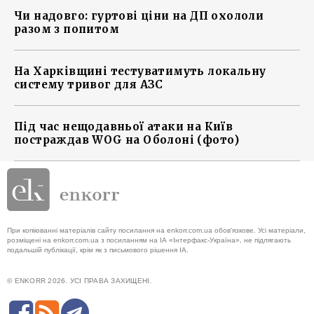
Чи надовго: гуртові ціни на ДП охололи
разом з попитом
На Харківщині тестуватимуть локальну
систему тривог для АЗС
Під час нещодавньої атаки на Київ
постраждав WOG на Оболоні (фото)
При копіюванні матеріалів сайту посилання на enkorr.com.ua обов'язкове. Усі матеріали,
розміщені на enkorr.com.ua з посиланням на ІА «Інтерфакс-Україна», не підлягають
подальшій публікації, крім як з письмового рішення ІА.
© ENKORR 2026. УСІ ПРАВА ЗАХИЩЕНІ.