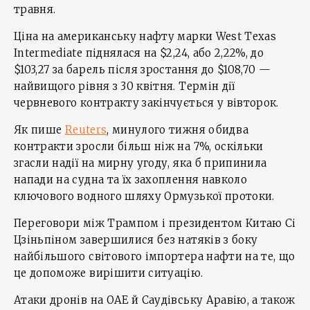
травня.
Ціна на американську нафту марки West Texas
Intermediate піднялася на $2,24, або 2,22%, до
$103,27 за барель після зростання до $108,70 —
найвищого рівня з 30 квітня. Термін дії
червневого контракту закінчується у вівторок.
Як пише
Reuters
, минулого тижня обидва
контракти зросли більш ніж на 7%, оскільки
згасли надії на мирну угоду, яка б припинила
напади на судна та їх захоплення навколо
ключового водного шляху Ормузької протоки.
Переговори між Трампом і президентом Китаю Сі
Цзіньпіном завершилися без натяків з боку
найбільшого світового імпортера нафти на те, що
це допоможе вирішити ситуацію.
Атаки дронів на ОАЕ й Саудівську Аравію, а також