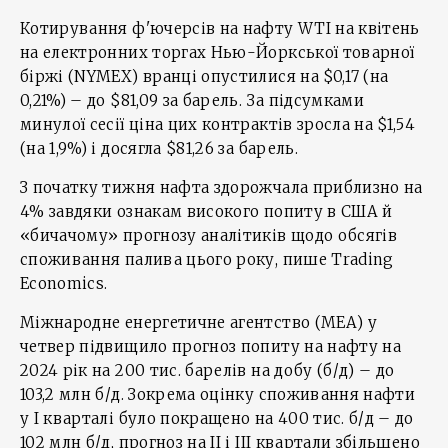
Котирування ф'ючерсів на нафту WTI на квітень
на електронних торгах Нью-Йоркської товарної
біржі (NYMEX) вранці опустилися на $0,17 (на
0,21%) – до $81,09 за барель. За підсумками
минулої сесії ціна цих контрактів зросла на $1,54
(на 1,9%) і досягла $81,26 за барель.
З початку тижня нафта здорожчала приблизно на
4% завдяки ознакам високого попиту в США й
«бичачому» прогнозу аналітиків щодо обсягів
споживання палива цього року, пише Trading
Economics.
Міжнародне енергетичне агентство (МЕА) у
четвер підвищило прогноз попиту на нафту на
2024 рік на 200 тис. барелів на добу (б/д) – до
103,2 млн б/д. Зокрема оцінку споживання нафти
у І кварталі було покращено на 400 тис. б/д – до
102 млн б/д, прогноз на ІІ і ІІІ квартали збільшено