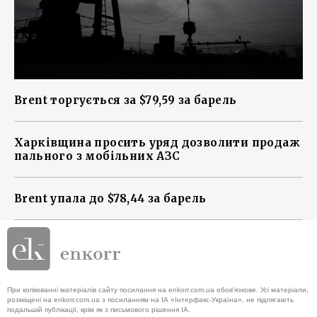
Brent торгується за $79,59 за барель
Харківщина просить уряд дозволити продаж
пального з мобільних АЗС
Brent упала до $78,44 за барель
При копіюванні матеріалів сайту посилання на enkorr.com.ua обов'язкове. Усі матеріали,
розміщені на enkorr.com.ua з посиланням на ІА «Інтерфакс-Україна», не підлягають
подальшій публікації, крім як з письмового рішення ІА.