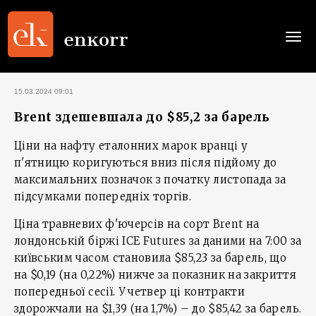
Togg
navi
15.03.2024 09:01
Brent здешевшала до $85,2 за барель
Ціни на нафту еталонних марок вранці у
п'ятницю коригуються вниз після підйому до
максимальних позначок з початку листопада за
підсумками попередніх торгів.
Ціна травневих ф'ючерсів на сорт Brent на
лондонській біржі ICE Futures за даними на 7:00 за
київським часом становила $85,23 за барель, що
на $0,19 (на 0,22%) нижче за показник на закриття
попередньої сесії. У четвер ці контракти
здорожчали на $1,39 (на 1,7%) – до $85,42 за барель.