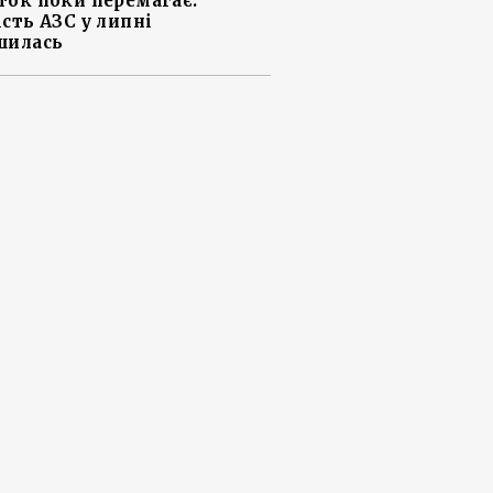
ток поки перемагає:
ість АЗС у липні
шилась