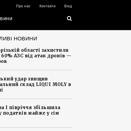
Про нас
Контакти
Вхід
вини
ЛИВІ НОВИНИ
орізькій області захистили
 60% АЗС від атак дронів —
ров
ський удар знищив
альний склад LIQUI MOLY в
ні
за І півріччя збільшила
у податків майже у сім