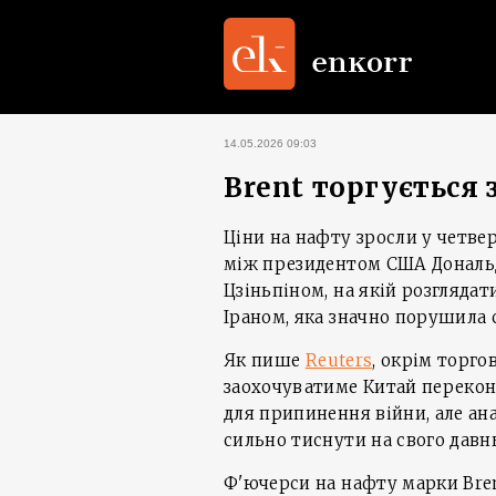
14.05.2026 09:03
Brent торгується з
Ціни на нафту зросли у четвер
між президентом США Дональ
Цзіньпіном, на якій розгляда
Іраном, яка значно порушила 
Як пише
Reuters
, окрім торго
заохочуватиме Китай перекон
для припинення війни, але ан
сильно тиснути на свого давн
Ф'ючерси на нафту марки Brent 