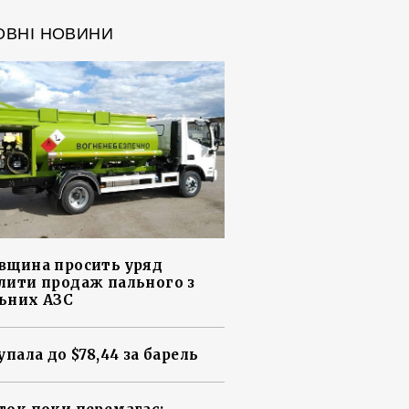
ОВНІ НОВИНИ
вщина просить уряд
лити продаж пального з
ьних АЗС
упала до $78,44 за барель