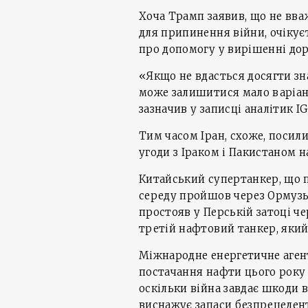
Хоча Трамп заявив, що не вв
для припинення війни, очікує
про допомогу у вирішенні дор
«Якщо не вдасться досягти зн
може залишитися мало варіант
зазначив у записці аналітик IG
Тим часом Іран, схоже, посил
угоди з Іраком і Пакистаном н
Китайський супертанкер, що п
середу пройшов через Ормузьк
простояв у Перській затоці ч
третій нафтовий танкер, який
Міжнародне енергетичне агент
постачання нафти цього року
оскільки війна завдає шкоди 
виснажує запаси безпрецеден