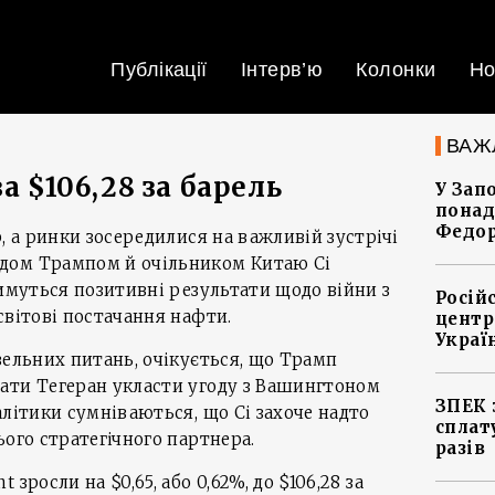
Публікації
Інтерв’ю
Колонки
Но
ВАЖ
а $106,28 за барель
У Зап
понад
Федо
, а ринки зосередилися на важливій зустрічі
дом Трампом й очільником Китаю Сі
тимуться позитивні результати щодо війни з
Росій
світові постачання нафти.
центр
Украї
вельних питань, очікується, що Трамп
ати Тегеран укласти угоду з Вашингтоном
ЗПЕК 
алітики сумніваються, що Сі захоче надто
сплат
ього стратегічного партнера.
разів
зросли на $0,65, або 0,62%, до $106,28 за