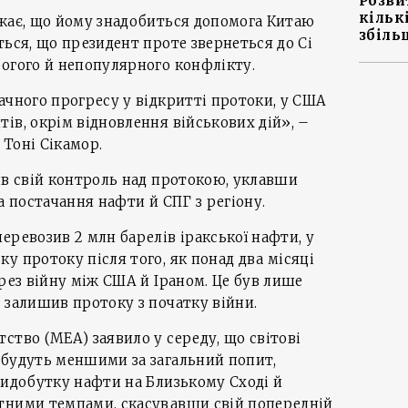
Розви
кільк
ажає, що йому знадобиться допомога Китаю
збіль
ться, що президент проте звернеться до Сі
огого й непопулярного конфлікту.
ачного прогресу у відкритті протоки, у США
ів, окрім відновлення військових дій», –
 Тоні Сікамор.
ив свій контроль над протокою, уклавши
а постачання нафти й СПГ з регіону.
еревозив 2 млн барелів іракської нафти, у
у протоку після того, як понад два місяці
ерез війну між США й Іраном. Це був лише
 залишив протоку з початку війни.
ство (МЕА) заявило у середу, що світові
 будуть меншими за загальний попит,
видобутку нафти на Близькому Сході й
тними темпами, скасувавши свій попередній