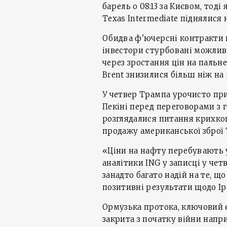
барель о 08:13 за Києвом, тод
Texas Intermediate піднялися на
Обидва ф'ючерсні контракти н
інвестори стурбовані можли
через зростання цін на пальн
Brent знизилися більш ніж на 
У четвер Трампа урочисто при
Пекіні перед переговорами з 
розглядалися питання крихког
продажу американської зброї
«Ціни на нафту перебувають 
аналітики ING у записці у че
занадто багато надій на те, 
позитивні результати щодо Ір
Ормузька протока, ключовий 
закрита з початку війни напр