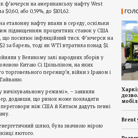
і як ф'ючерси на американську нафту West
 $0,60, або 0,59%, до $101,62.
ГОЛ
а еталонну нафту впали в середу, оскільки
вим підвищенням процентних ставок у США
е, що посилює інфляційний тиск. Ф'ючерси на
$2 за барель, тоді як WTI втратила понад $1.
йняли у Великому залі народних зборів у
головою Китаю Сі Цзіньпіном, на яких
о торговельного перемир’я, війни з Іраном і
 Тайваню.
Харкі
у вичікувальному режимі», – заявили
дозво
твер, додавши, що ринок може покладати
мобіл
що переговори між США й Китаєм дадуть певні
ану.
Brent 
енергетичний шлюз, була значною мірою
икінці лютого.