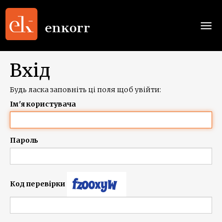
Togg
navi
Вхід
Будь ласка заповніть ці поля щоб увійти:
Ім'я користувача
Пароль
Код перевірки