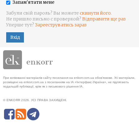
Запам'ятати мене
Забули свій пароль? Вы можете
скинути його
.
Не пришло письмо с проверкой?
Відправити ще раз
Уперше тут?
Зарееструватись зараз
Вхід
При копіюванні матеріалів сайту посилання на enkorr.com.ua обов'язкове. Усі матеріали,
розміщені на enkorr.com.ua з посиланням на ІА «Інтерфакс-Україна», не підлягають
подальшій публікації, крім як з письмового рішення ІА.
© ENKORR 2026. УСІ ПРАВА ЗАХИЩЕНІ.