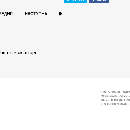
РЕДНЯ
НАСТУПНА
лишати коментарі
При копіюванні мате
обов'язкове. Усі ма
на ІА «Інтерфакс-Укр
з письмового рішенн