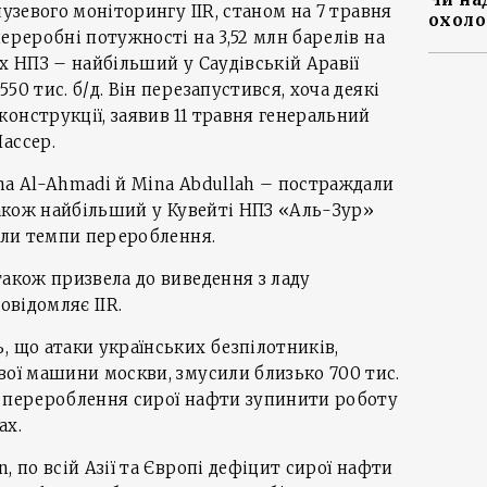
лузевого моніторингу IIR, станом на 7 травня
охоло
ереробні потужності на 3,52 млн барелів на
х НПЗ – найбільший у Саудівській Аравії
50 тис. б/д. Він перезапустився, хоча деякі
онструкції, заявив 11 травня генеральний
ассер.
na Al-Ahmadi й Mina Abdullah – постраждали
 також найбільший у Кувейті НПЗ «Аль-Зур»
зили темпи перероблення.
також призвела до виведення з ладу
овідомляє IIR.
, що атаки українських безпілотників,
вої машини москви, змусили близько 700 тис.
з перероблення сирої нафти зупинити роботу
ах.
, по всій Азії та Європі дефіцит сирої нафти