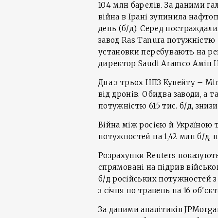
104 млн барелів. За даними га
війна в Ірані зупинила нафтоп
день (б/д). Серед постраждали
завод Ras Tanura потужністю 5
установки перебувають на рек
директор Saudi Aramco Амін Н
Два з трьох НПЗ Кувейту – Mi
від дронів. Обидва заводи, а
потужністю 615 тис. б/д, зни
Війна між росією й Україною 
потужностей на 1,42 млн б/д, п
Розрахунки Reuters показують
спрямовані на підрив військо
б/д російських потужностей 
з січня по травень на 16 об'єкт
За даними аналітиків JPMorgan