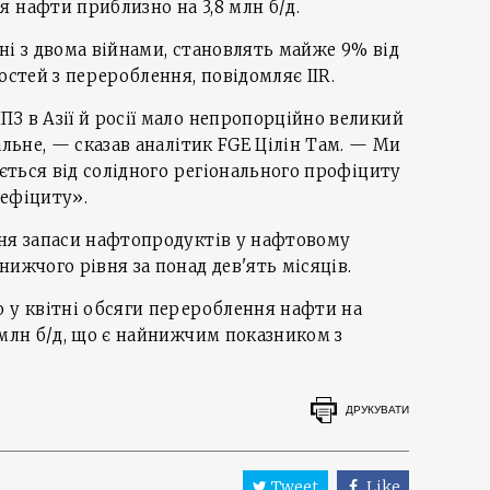
 нафти приблизно на 3,8 млн б/д.
зані з двома війнами, становлять майже 9% від
остей з перероблення, повідомляє IIR.
З в Азії й росії мало непропорційно великий
альне, — сказав аналітик FGE Цілін Там. — Ми
юється від солідного регіонального профіциту
дефіциту».
вня запаси нафтопродуктів у нафтовому
ижчого рівня за понад дев'ять місяців.
о у квітні обсяги перероблення нафти на
 млн б/д, що є найнижчим показником з
ДРУКУВАТИ
Tweet
Like