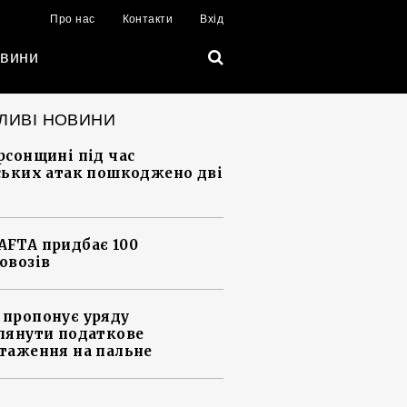
Про нас
Контакти
Вхід
вини
ЛИВІ НОВИНИ
рсонщині під час
ських атак пошкоджено дві
FTA придбає 100
овозів
пропонує уряду
лянути податкове
таження на пальне