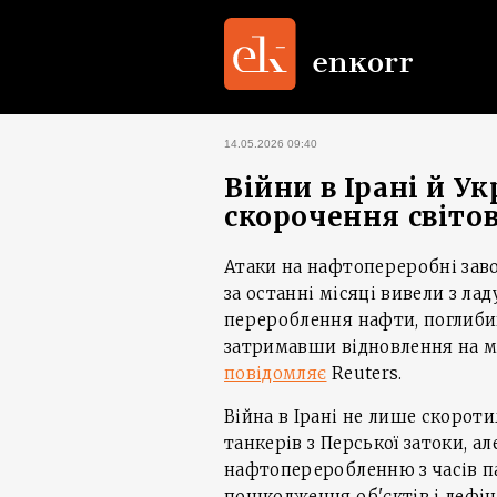
14.05.2026 09:40
Війни в Ірані й У
скорочення світо
Атаки на нафтопереробні заводи
за останні місяці вивели з л
перероблення нафти, поглиби
затримавши відновлення на мі
повідомляє
Reuters.
Війна в Ірані не лише скорот
танкерів з Перської затоки, а
нафтопереробленню з часів па
пошкодження об'єктів і дефі