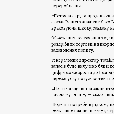
перероблення.
«Поточна скрута продовжува
сказав Reuters аналітик Saxo 
враховуючи шкоду, завдану 
Обмеження постачання змусил
роздрібних торговців викорис
задоволення попиту.
Генеральний директор TotalEne
запасів було вилучено близьк
цифра може зрости до 1 млрд 
перезапуску потужностей і пос
«Навіть якщо війна закінчить
високому рівні», — сказав він
Щоденні потреби в рідкому па
реактивне паливо й мазут, от