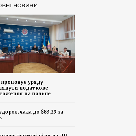
ОВНІ НОВИНИ
пропонує уряду
лянути податкове
таження на пальне
 здорожчала до $83,29 за
ь
довго: гуртові ціни на ДП