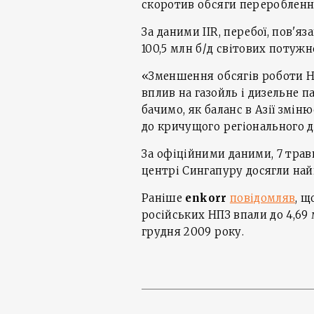
скоротив обсяги перероблення
За даними IIR, перебої, пов'я
100,5 млн б/д світових потужн
«Зменшення обсягів роботи НП
вплив на газойль і дизельне п
бачимо, як баланс в Азії змін
до кричущого регіонального 
За офіційними даними, 7 тра
центрі Сингапуру досягли найн
Раніше
enkorr
повідомляв
, щ
російських НПЗ впали до 4,69
грудня 2009 року.