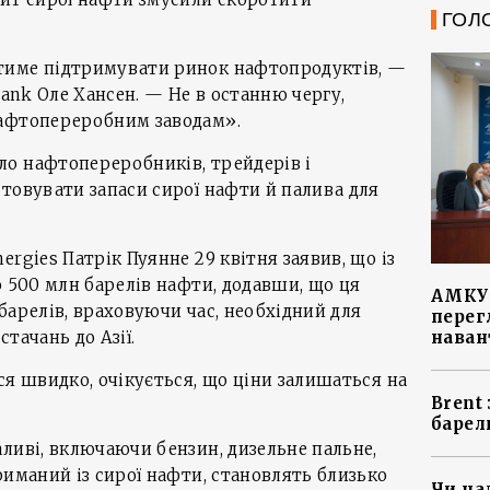
ГОЛ
тиме підтримувати ринок нафтопродуктів, —
Bank Оле Хансен. — Не в останню чергу,
нафтопереробним заводам».
о нафтопереробників, трейдерів і
товувати запаси сирої нафти й палива для
rgies Патрік Пуянне 29 квітня заявив, що із
о 500 млн барелів нафти, додавши, що ця
АМКУ 
барелів, враховуючи час, необхідний для
перег
наван
тачань до Азії.
ся швидко, очікується, що ціни залишаться на
Brent
.
барел
ливі, включаючи бензин, дизельне пальне,
риманий із сирої нафти, становлять близько
Чи на