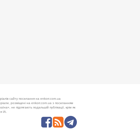
ріалів сайту посилання на enkorr.com.ua
теріали, розміщені на enkorr.com.ua з посиланням
аїна», не підлягають подальшій публікації, крім як
я ІА.