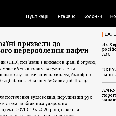
Публікації
Інтерв’ю
Колонки
Но
ВАЖ
країні призвели до
На Хе
вого перероблення нафти
росій
АЗС
 (НПЗ), пов'язані з війнами в Ірані й Україні,
аду майже 9% світових потужностей з
UKRNA
вши кризу постачання палива та, ймовірно,
палив
сяці після закінчення бойових дій. Про це
АМКУ 
перег
ила постачання вуглеводнів, порушивши рух
наван
ле й стала найбільшим ударом по
ндемії COVID-19 у 2020 році, оскільки
цит сирої нафти змусили скоротити