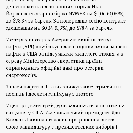
дешевшали на електронних торгах Нью-
Йоркської товарної біржі NYMEX на $0,06 (0,08%),
до $78,34 за барель. За попередню сесію контракт
здешевшав на $0,24 (0,3%), до $78,4 за барель.
Увечері у вівторок Американський інститут
нафти (API) опублікує власні оцінки зміни запасів
нафти в США за підсумками минулого тижня, а в
середу Міністерство енергетики країни
оприлюднить офіційні дані про резерви
енергоносіїв.
Запаси нафти в Штатах знижувалися три тижні
поспіль і досягли мінімуму з лютого.
У центрі уваги трейдерів залишається політична
ситуація у США. Американський президент Джо
Байден 21 липня оголосив про рішення зняти
свою кандидатуру з президентських виборів і