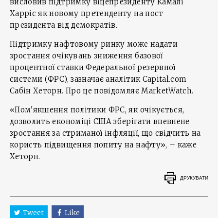
висловив підтримку віцепрезиденту Камалі
Харріс як новому претенденту на пост
президента від демократів.
Підтримку нафтовому ринку може надати
зростання очікувань зниження базової
процентної ставки Федеральної резервної
системи (ФРС), зазначає аналітик Capital.com
Сабін Хеторн. Про це повідомляє MarketWatch.
«Пом'якшення політики ФРС, як очікується,
дозволить економіці США зберігати впевнене
зростання за стриманої інфляції, що свідчить на
користь підвищення попиту на нафту», – каже
Хеторн.
ДРУКУВАТИ
Tweet
Like