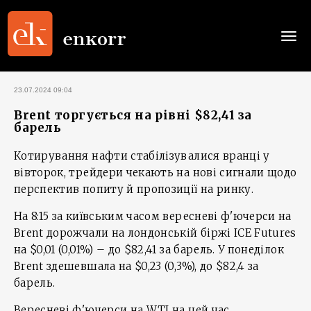
Togg
navi
23.07.2024 09:04
Brent торгується на рівні $82,41 за
барель
Котирування нафти стабілізувалися вранці у
вівторок, трейдери чекають на нові сигнали щодо
перспектив попиту й пропозиції на ринку.
На 8:15 за київським часом вересневі ф'ючерси на
Brent дорожчали на лондонській біржі ICE Futures
на $0,01 (0,01%) – до $82,41 за барель. У понеділок
Brent здешевшала на $0,23 (0,3%), до $82,4 за
барель.
Вересневі ф'ючерси на WTI на цей час