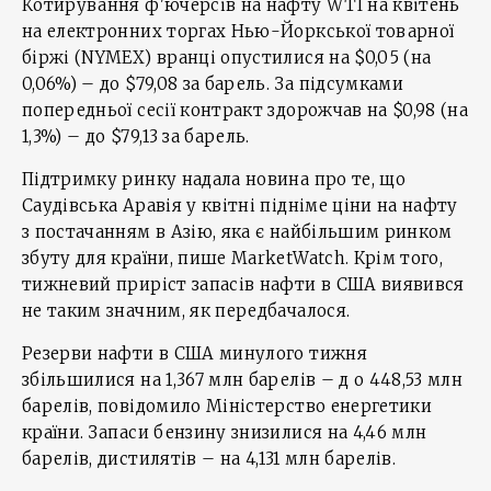
Котирування ф'ючерсів на нафту WTI на квітень
на електронних торгах Нью-Йоркської товарної
біржі (NYMEX) вранці опустилися на $0,05 (на
0,06%) – до $79,08 за барель. За підсумками
попередньої сесії контракт здорожчав на $0,98 (на
1,3%) – до $79,13 за барель.
Підтримку ринку надала новина про те, що
Саудівська Аравія у квітні підніме ціни на нафту
з постачанням в Азію, яка є найбільшим ринком
збуту для країни, пише MarketWatch. Крім того,
тижневий приріст запасів нафти в США виявився
не таким значним, як передбачалося.
Резерви нафти в США минулого тижня
збільшилися на 1,367 млн барелів – д о 448,53 млн
барелів, повідомило Міністерство енергетики
країни. Запаси бензину знизилися на 4,46 млн
барелів, дистилятів – на 4,131 млн барелів.