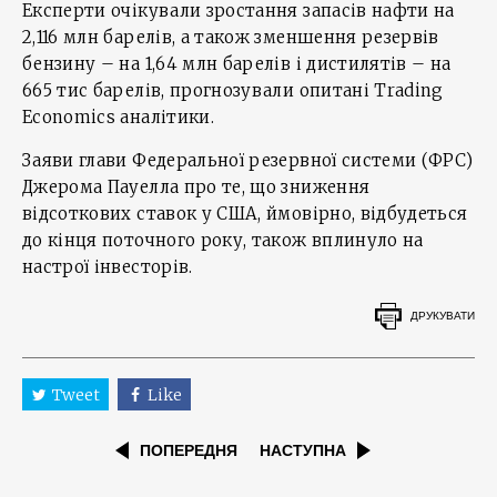
Експерти очікували зростання запасів нафти на
2,116 млн барелів, а також зменшення резервів
бензину – на 1,64 млн барелів і дистилятів – на
665 тис барелів, прогнозували опитані Trading
Economics аналітики.
Заяви глави Федеральної резервної системи (ФРС)
Джерома Пауелла про те, що зниження
відсоткових ставок у США, ймовірно, відбудеться
до кінця поточного року, також вплинуло на
настрої інвесторів.
ДРУКУВАТИ
Tweet
Like
ПОПЕРЕДНЯ
НАСТУПНА