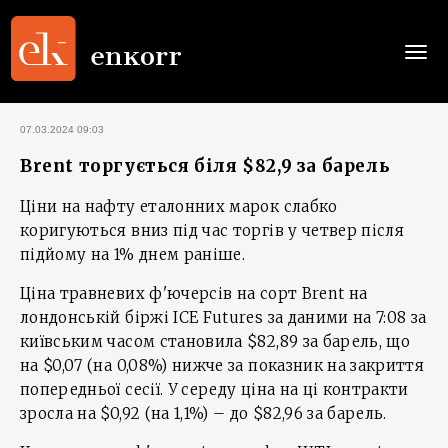
Togg
navi
07.03.2024 09:03
Brent торгується біля $82,9 за барель
Ціни на нафту еталонних марок слабко
коригуються вниз під час торгів у четвер після
підйому на 1% днем раніше.
Ціна травневих ф'ючерсів на сорт Brent на
лондонській біржі ICE Futures за даними на 7:08 за
київським часом становила $82,89 за барель, що
на $0,07 (на 0,08%) нижче за показник на закриття
попередньої сесії. У середу ціна на ці контракти
зросла на $0,92 (на 1,1%) – до $82,96 за барель.