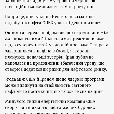
збільшення видобутку у травні й червні, що
потенційно може знизити темпи росту цін.
Попри це, опитування Reuters показало, що
видобуток нафти ОПЕК у квітні дещо знизився.
Окремо джерела повідомили, що перемовини між
американськими й іранськими представниками
щодо суперечностей у ядерній програмі Тегерана
завершилися в неділю в Омані, і сторони
планують подальші зустрічі. Іран публічно
наполягає на продовженні збагачення урану, що
створює додатковий ризик для нафтового ринку.
Угода між США й Іраном щодо ядерної програми
може вплинути на стабільність світового
нафтового постачання, що також тисне на ціни.
Минулого тижня енергетичні компанії США
скоротили кількість нафтогазових бурових
установок до найнижчого рівня з січня,