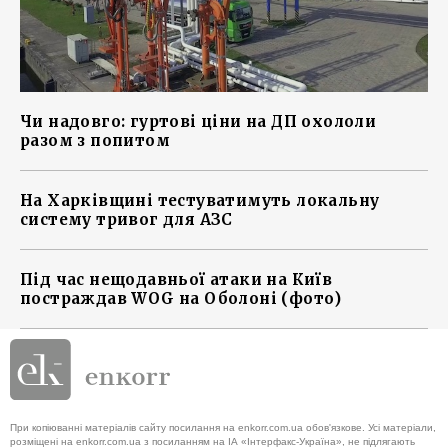
Чи надовго: гуртові ціни на ДП охололи
разом з попитом
На Харківщині тестуватимуть локальну
систему тривог для АЗС
Під час нещодавньої атаки на Київ
постраждав WOG на Оболоні (фото)
При копіюванні матеріалів сайту посилання на enkorr.com.ua обов'язкове. Усі матеріали,
розміщені на enkorr.com.ua з посиланням на ІА «Інтерфакс-Україна», не підлягають