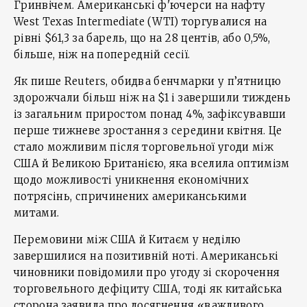
Гринвічем. Американські ф'ючерси на нафту
West Texas Intermediate (WTI) торгувалися на
рівні $61,3 за барель, що на 28 центів, або 0,5%,
більше, ніж на попередній сесії.
Як пише Reuters, обидва бенчмарки у п’ятницю
здорожчали більш ніж на $1 і завершили тиждень
із загальним приростом понад 4%, зафіксувавши
перше тижневе зростання з середини квітня. Це
стало можливим після торговельної угоди між
США й Великою Британією, яка вселила оптимізм
щодо можливості уникнення економічних
потрясінь, спричинених американськими
митами.
Перемовини між США й Китаєм у неділю
завершилися на позитивній ноті. Американські
чиновники повідомили про угоду зі скорочення
торговельного дефіциту США, тоді як китайська
сторона заявила про досягнення «важливого