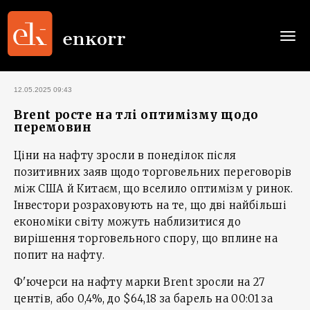
Togg
navi
12.05.2025 09:43
Brent росте на тлі оптимізму щодо
перемовин
Ціни на нафту зросли в понеділок після
позитивних заяв щодо торговельних переговорів
між США й Китаєм, що вселило оптимізм у ринок.
Інвестори розраховують на те, що дві найбільші
економіки світу можуть наблизитися до
вирішення торговельного спору, що вплине на
попит на нафту.
Ф'ючерси на нафту марки Brent зросли на 27
центів, або 0,4%, до $64,18 за барель на 00:01 за