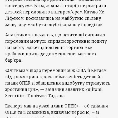
консенсусу». Втім, жодна зі сторін не розкрила
деталей перемовин з віцепрем’єром Китаю Хе
Ліфеном, посилаючись на майбутню спільну
заяву, яку має бути опубліковано у понеділок.
Аналітики зазначають, що позитивні сигнали з
перемовин можуть сприяти зростанню попиту
на нафту, адже відновлення торгівлі між
країнами призведе до зменшення митного
бар’єра.
«Оптимізм щодо перемовин між США й Китаєм
підтримує ринок, хоча обмеженість деталей і
плани ОПЕК зі збільшення видобутку стримують
зростання цін», — зазначив аналітик Fujitomi
Securities Тошітака Тадзава.
Експерт мав на увазі плани ОПЕК+ – об'єднання
ОПЕК та її союзників, включаючи росію, – зі