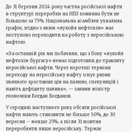
До 31 березня 2024 року частка російської нафти
в структурі переробки на НПЗ повинна бути не
більшою за 75%. Національна асамблея ухвалила
графік, згідно з яким «лукойл нефтохім» має
поступово переходити на роботу з неросійською
нафтою.
«За останній рік ми побачили, що з боку «лукойл
нефтохім бургасу» немає підготовки до транзиту
неросійської нафти. Через коротші терміни
переходу на неросійську нафту існує ризик
значного зростання цін на паливо, спекуляцій і
навіть дефіциту палива», — заявив міністр
економіки Богдан Богданов.
У середині наступного року обсяги російської
нафти мають становити не більше 50%, до 30
вересня – менше 25%, а після 31 жовтня
переробляти лише неросійську. Термін