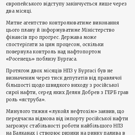
європейського відступу закінчується лише через
два місяці.
Митне агентство контролюватиме виконання
цього плану й інформуватиме Міністерство
фінансів про прогрес. Держава може
спостерігати за цим процесом, оскільки
повернула контроль над нафтопортом
«Росенець» поблизу Бургаса.
Протягом двох місяців НПЗ у Бургасі був не
визначеним через тиск депутатів від правлячої
більшості щодо швидкого виходу з російської
сирої нафти, серед яких Делян Добрев з ГЕРБ грав
роль «яструба».
Минулого тижня «лукойл нефтохім» заявив, що
передчасна відмова від імпорту російської нафти
загрожує стабільності роботи найбільшого НПЗ
на Балканах і створює ризики на ринку палива в