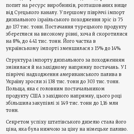
попит на ресурс виробників, розташованих вище
від Суецького каналу. У першому півріччі імпорт
дизпального ізраїльського походження зріс із 75
до 137 тис. тонн. Постачання турецького продукту
збереглися на високому рівні, хоча й скоротилися
на 8%, до 441 тис. тонн. Його частка в
українському імпорті зменшилася з 15% до 14%.
Структура імпорту дизпального за походженням
змінилася й на західному напрямку постачань. У І
півріччі надходження американського палива в
Україну зросли зі 138 тис. тонн до 303 тис. тонн.
Польща, яка є головним постачальником
продукту США з західного напрямку, цього році
збільшила закупівлі зі 149 тис. тонн до 1,16 млн
тонн.
Секретом успіху штатівського дизелю стала його
ціна, яка була нижчою за ціну на німецьке паливо.