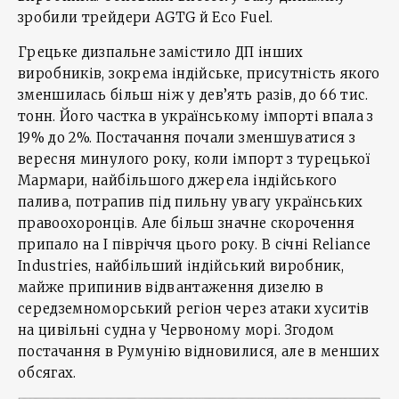
зробили трейдери AGTG й Eco Fuel.
Грецьке дизпальне замістило ДП інших
виробників, зокрема індійське, присутність якого
зменшилась більш ніж у дев’ять разів, до 66 тис.
тонн. Його частка в українському імпорті впала з
19% до 2%. Постачання почали зменшуватися з
вересня минулого року, коли імпорт з турецької
Мармари, найбільшого джерела індійського
палива, потрапив під пильну увагу українських
правоохоронців. Але більш значне скорочення
припало на І півріччя цього року. В січні Reliance
Industries, найбільший індійський виробник,
майже припинив відвантаження дизелю в
середземноморський регіон через атаки хуситів
на цивільні судна у Червоному морі. Згодом
постачання в Румунію відновилися, але в менших
обсягах.