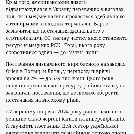
Крім того, американський дизель
відвантажувався в Україну переважно у вагонах,
тоді як німецьке паливо продається здебільшого
автонормами зі східних терміналів. Варто
зазначити, що постачання дизпального з
сертифікатами ЄС, значну частку якого становить
ресурс німецьких PCK і Total, цього року
скоротилися вдвічі — до 159 тис. тонн.
Постачання дизпального, виробленого на заводах
Orlen в Польщі й Литві, у першому півріччі
зросли на 2% — до 529 тис. тонн. Цього року
покупці орленівського ресурсу робили ставку на
залізничні постачання, що дозволило зберегти
постачання на високому рівні.
«У першому півріччі 2024 року ринок пального
успішно склав чергові іспити на диверсифікацію
й гнучкість постачань. Цей сектор української
енергетики залишається надійною точкою опори