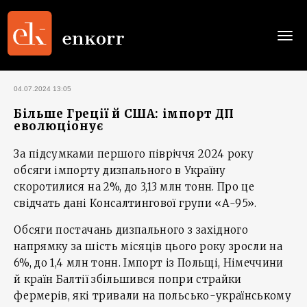
Togg
navi
04.07.2024 13:05
Більше Греції й США: імпорт ДП
еволюціонує
За підсумками першого півріччя 2024 року
обсяги імпорту дизпального в Україну
скоротилися на 2%, до 3,13 млн тонн. Про це
свідчать дані Консалтингової групи «А-95».
Обсяги постачань дизпального з західного
напрямку за шість місяців цього року зросли на
6%, до 1,4 млн тонн. Імпорт із Польщі, Німеччини
й країн Балтії збільшився попри страйки
фермерів, які тривали на польсько-українському