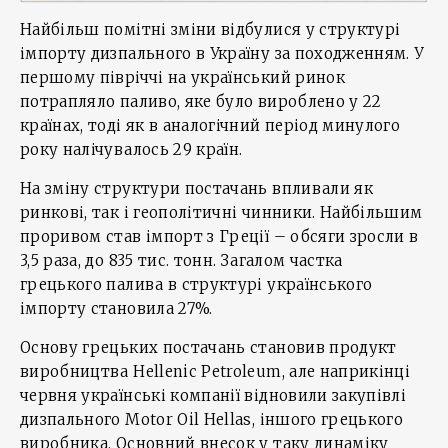
Найбільш помітні зміни відбулися у структурі
імпорту дизпального в Україну за походженням. У
першому півріччі на український ринок
потрапляло паливо, яке було вироблено у 22
країнах, тоді як в аналогічний період минулого
року налічувалось 29 країн.
На зміну структури постачань впливали як
ринкові, так і геополітичні чинники. Найбільшим
проривом став імпорт з Греції – обсяги зросли в
3,5 раза, до 835 тис. тонн. Загалом частка
грецького палива в структурі українського
імпорту становила 27%.
Основу грецьких постачань становив продукт
виробництва Hellenic Petroleum, але наприкінці
червня українські компанії відновили закупівлі
дизпального Motor Oil Hellas, іншого грецького
виробника. Основний внесок у таку динаміку