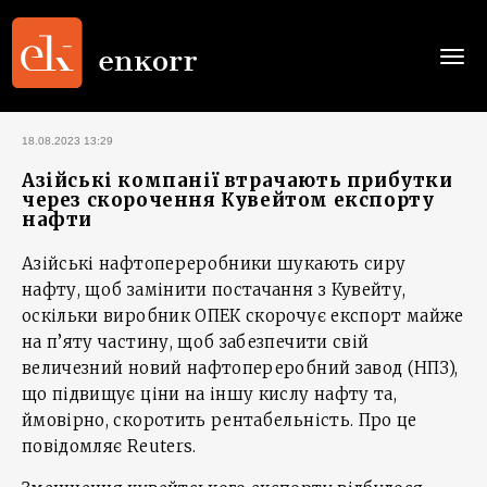
Togg
navi
18.08.2023 13:29
Азійські компанії втрачають прибутки
через скорочення Кувейтом експорту
нафти
Азійські нафтопереробники шукають сиру
нафту, щоб замінити постачання з Кувейту,
оскільки виробник ОПЕК скорочує експорт майже
на п’яту частину, щоб забезпечити свій
величезний новий нафтопереробний завод (НПЗ),
що підвищує ціни на іншу кислу нафту та,
ймовірно, скоротить рентабельність. Про це
повідомляє Reuters.