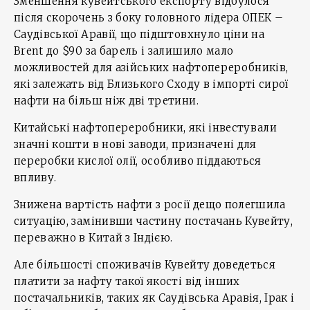
Зменшення кувейтського експорту відбулося
після скорочень з боку головного лідера ОПЕК –
Саудівської Аравії, що підштовхнуло ціни на
Brent до $90 за барель і залишило мало
можливостей для азійських нафтопереробників,
які залежать від Близького Сходу в імпорті сирої
нафти на більш ніж дві третини.
Китайські нафтопереробники, які інвестували
значні кошти в нові заводи, призначені для
переробки кислої олії, особливо піддаються
впливу.
Знижена вартість нафти з росії дещо полегшила
ситуацію, замінивши частину постачань Кувейту,
переважно в Китай з Індією.
Але більшості споживачів Кувейту доведеться
платити за нафту такої якості від інших
постачальників, таких як Саудівська Аравія, Ірак і