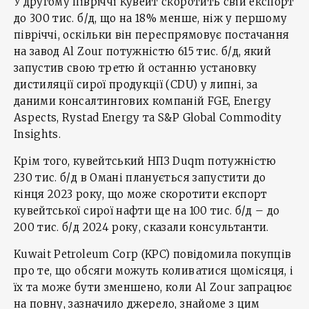
У другому півріччі Кувейт скоротить свій експорт
до 300 тис. б/д, що на 18% менше, ніж у першому
півріччі, оскільки він переспрямовує постачання
на завод Al Zour потужністю 615 тис. б/д, який
запустив свою третю й останню установку
дистиляції сирої продукції (CDU) у липні, за
даними консалтингових компаній FGE, Energy
Aspects, Rystad Energy та S&P Global Commodity
Insights.
Крім того, кувейтський НПЗ Duqm потужністю
230 тис. б/д в Омані планується запустити до
кінця 2023 року, що може скоротити експорт
кувейтської сирої нафти ще на 100 тис. б/д – до
200 тис. б/д 2024 року, сказали консультанти.
Kuwait Petroleum Corp (KPC) повідомила покупців
про те, що обсяги можуть коливатися щомісяця, і
їх та може бути зменшено, коли Al Zour запрацює
на повну, зазначило джерело, знайоме з цим