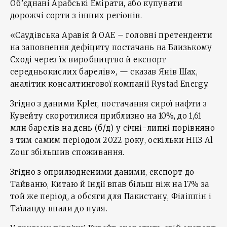
Об’єднані Арабські Емірати, або купувати
дорожчі сорти з інших регіонів.
«Саудівська Аравія й ОАЕ – головні претенденти
на заповнення дефіциту постачань на Близькому
Сході через їх виробництво й експорт
середньокислих барелів», — сказав Янів Шах,
аналітик консалтингової компанії Rystad Energy.
Згідно з даними Kpler, постачання сирої нафти з
Кувейту скоротилися приблизно на 10%, до 1,61
млн барелів на день (б/д) у січні-липні порівняно
з тим самим періодом 2022 року, оскільки НПЗ Al
Zour збільшив споживання.
Згідно з оприлюдненими даними, експорт до
Тайваню, Китаю й Індії впав більш ніж на 17% за
той же період, а обсяги для Пакистану, Філіппін і
Таїланду впали до нуля.