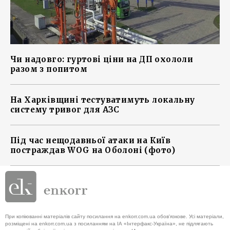
Чи надовго: гуртові ціни на ДП охололи
разом з попитом
На Харківщині тестуватимуть локальну
систему тривог для АЗС
Під час нещодавньої атаки на Київ
постраждав WOG на Оболоні (фото)
При копіюванні матеріалів сайту посилання на enkorr.com.ua обов'язкове. Усі матеріали,
розміщені на enkorr.com.ua з посиланням на ІА «Інтерфакс-Україна», не підлягають