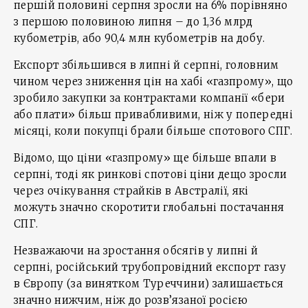
першій половині серпня зросли на 6% порівняно
з першою половиною липня – до 1,36 млрд
кубометрів, або 90,4 млн кубометрів на добу.
Експорт збільшився в липні й серпні, головним
чином через зниження цін на хабі «газпрому», що
зробило закупки за контрактами компанії «бери
або плати» більш привабливими, ніж у попередні
місяці, коли покупці брали більше спотового СПГ.
Відомо, що ціни «газпрому» ще більше впали в
серпні, тоді як ринкові спотові ціни дещо зросли
через очікування страйків в Австралії, які
можуть значно скоротити глобальні постачання
СПГ.
Незважаючи на зростання обсягів у липні й
серпні, російський трубопровідний експорт газу
в Європу (за винятком Туреччини) залишається
значно нижчим, ніж до розв’язаної росією