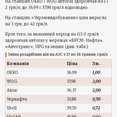
На станціях ОККО і WOG автогаз здорожчав на 1 і
2 грн/л, до 36,99 і 37,98 грн/л відповідно.
На станціях «Укргазвидобування» ціна виросла
на 3 грн, до 42 грн/л.
Крім того, за вказанний період на 0,5-2 грн/л
здорожчав автогаз у мережах «БРСМ-Нафта»,
«Автотранс», UPG та інших (див. табл.).
Зміна роздрібних цін на АЗС з 17 по 18 травня, грн/л
Компанія
Ціна
З
м.
ОККО
36,99
1,00
WOG
37,98
2,00
Авіас
36,37
2,00
Укрнафта
33,88
0,50
Shell
39,70
0,72
SOCAR
35,98
0,00