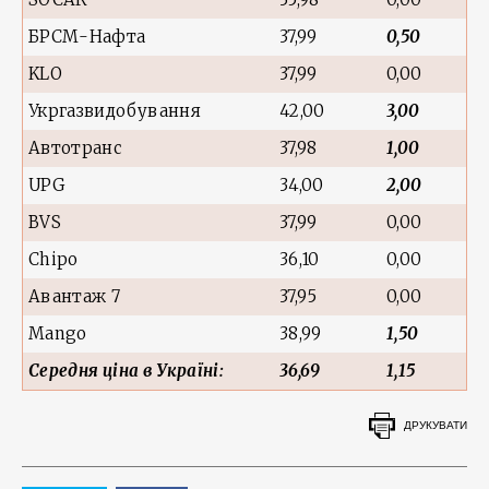
БРСМ-Нафта
37,99
0,50
KLO
37,99
0,00
Укргазвидобування
42,00
3,00
Автотранс
37,98
1,00
UPG
34,00
2,00
BVS
37,99
0,00
Chipo
36,10
0,00
Авантаж 7
37,95
0,00
Mango
38,99
1,50
С
е
редня ц
і
на в Укра
ї
н
і
:
36,69
1,15
ДРУКУВАТИ