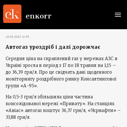
Togg
navi
18.05.2022 11:55
Автогаз уроздріб і далі дорожчає
Середня ціна на скраплений газ у мережах АЗС в
Україні зросла в період з 17 по 18 травня на 1,15 –
до 36,39 грн/л. Про це свідчать дані щоденного
моніторингу роздрібного ринку Консалтингової
групи «А-95».
На 0,5-3 грн/л збільшила ціни частина
консолідованої мережі «Привату». На станціях
«Авіас» автогаз коштує 36,37 грн/л, «Укрнафти» –
33,88 грн/л.