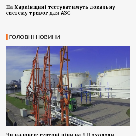
На Харківщині тестуватимуть локальну
систему тривог для АЗС
ГОЛОВНІ НОВИНИ
Чи надовго: гуртові ціни на ДП охололи