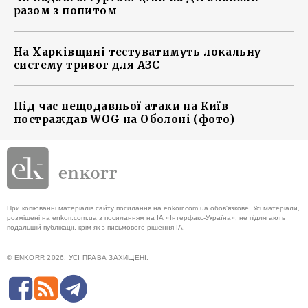
разом з попитом
На Харківщині тестуватимуть локальну
систему тривог для АЗС
Під час нещодавньої атаки на Київ
постраждав WOG на Оболоні (фото)
При копіюванні матеріалів сайту посилання на enkorr.com.ua обов'язкове. Усі матеріали,
розміщені на enkorr.com.ua з посиланням на ІА «Інтерфакс-Україна», не підлягають
подальшій публікації, крім як з письмового рішення ІА.
© ENKORR 2026. УСІ ПРАВА ЗАХИЩЕНІ.