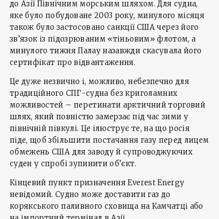
до Азії Північним морським шляхом. Для судна,
яке було побудоване 2003 року, минулого місяця
також було застосовано санкції США через його
зв’язок із підозрюваним «тіньовим» флотом, а
минулого тижня Палау назавжди скасувала його
сертифікат про відвантаження.
Це дуже незвично і, можливо, небезпечно для
традиційного СПГ-судна без криголамних
можливостей – перетинати арктичний торговий
шлях, який повністю замерзає під час зими у
північній півкулі. Це ілюструє те, на що росія
піде, щоб збільшити постачання газу перед лицем
обмежень США для заводу й супроводжуючих
суден у спробі зупинити об’єкт.
Кінцевий пункт призначення Everest Energy
невідомий. Судно може доставити газ до
корякського паливного сховища на Камчатці або
на імпортний термінал в Азії.