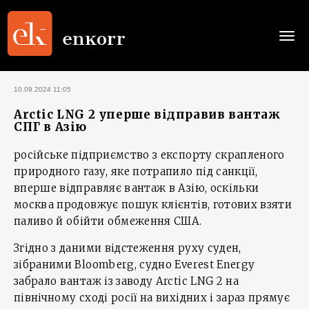
Togg
navi
10.09.2024 11:05
Arctic LNG 2 уперше відправив вантаж
СПГ в Азію
російське підприємство з експорту скрапленого
природного газу, яке потрапило під санкції,
вперше відправляє вантаж в Азію, оскільки
москва продовжує пошук клієнтів, готових взяти
паливо й обійти обмеження США.
Згідно з даними відстеження руху суден,
зібраними Bloomberg, судно Everest Energy
забрало вантаж із заводу Arctic LNG 2 на
північному сході росії на вихідних і зараз прямує