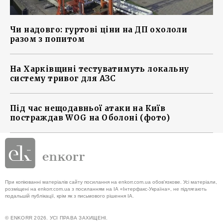
Чи надовго: гуртові ціни на ДП охололи
разом з попитом
На Харківщині тестуватимуть локальну
систему тривог для АЗС
Під час нещодавньої атаки на Київ
постраждав WOG на Оболоні (фото)
При копіюванні матеріалів сайту посилання на enkorr.com.ua обов'язкове. Усі матеріали,
розміщені на enkorr.com.ua з посиланням на ІА «Інтерфакс-Україна», не підлягають
подальшій публікації, крім як з письмового рішення ІА.
© ENKORR 2026. УСІ ПРАВА ЗАХИЩЕНІ.