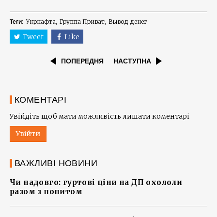
Укрнафта
Группа Приват
Вывод денег
Теги:
Tweet
Like
ПОПЕРЕДНЯ
НАСТУПНА
КОМЕНТАРІ
Увійдіть щоб мати можливість лишати коментарі
Увійти
ВАЖЛИВІ НОВИНИ
Чи надовго: гуртові ціни на ДП охололи
разом з попитом