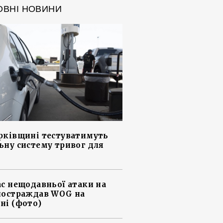
ОВНІ НОВИНИ
рківщині тестуватимуть
ьну систему тривог для
ас нещодавньої атаки на
постраждав WOG на
ні (фото)