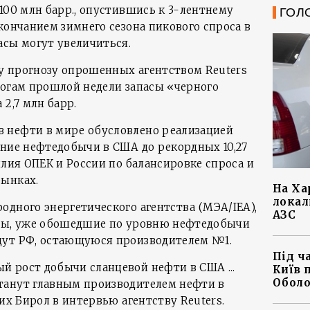
100 млн барр., опустившись к 3-лентнему
ГОЛ
кончанием зимнего сезона пикового спроса в
асы могут увеличиться.
у прогнозу опрошенных агентством Reuters
тогам прошлой недели запасы «черного
 2,7 млн барр.
 нефти в мире обусловлено реализацией
ение нефтедобычи в США до рекордных 10,27
илия ОПЕК и России по балансировке спроса и
рынках.
На Ха
локал
одного энергетического агентства (МЭА/IEA),
АЗС
аты, уже обошедшие по уровню нефтедобычи
дут РФ, остающуюся производителем №1.
Під ч
 рост добычи сланцевой нефти в США ...
Київ 
Оболо
танут главным производителем нефти в
тих Бирол в интервью агентству Reuters.