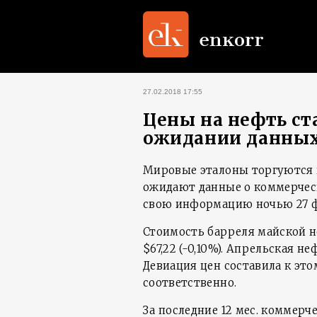
27.02.2018 17:55
Цены на нефть ст
ожидании данных
Мировые эталоны торгуются 
ожидают данные о коммерческ
свою информацию ночью 27 фе
Стоимость барреля майской не
$67,22 (-0,10%). Апрельская не
Девиация цен составила к этому
соответственно.
За последние 12 мес. коммер