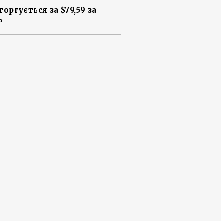
торгується за $79,59 за
ь