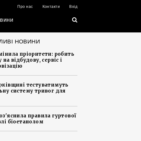
Про нас
Контакти
Вхід
вини
ЛИВІ НОВИНИ
мінила пріоритети: робить
 на відбудову, сервіс і
візацію
рківщині тестуватимуть
ьну систему тривог для
оз'яснила правила гуртової
влі біоетанолом