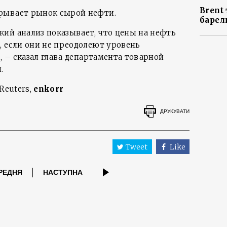
Brent 
рывает рынок сырой нефти.
барел
ий анализ показывает, что цены на нефть
, если они не преодолеют уровень
», – сказал глава департамента товарной
.
Reuters,
enkorr
ДРУКУВАТИ
Tweet
Like
РЕДНЯ
НАСТУПНА