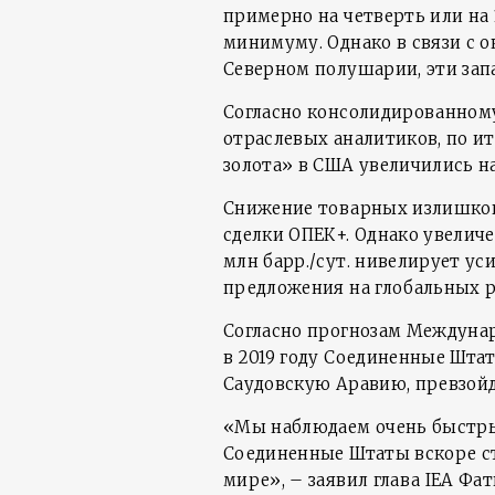
примерно на четверть или на 
минимуму. Однако в связи с о
Северном полушарии, эти зап
Согласно консолидированном
отраслевых аналитиков, по и
золота» в США увеличились на
Снижение товарных излишков
сделки ОПЕК+. Однако увелич
млн барр./сут. нивелирует ус
предложения на глобальных 
Согласно прогнозам Междунар
в 2019 году Соединенные Шт
Саудовскую Аравию, превзой
«Мы наблюдаем очень быстрый
Соединенные Штаты вскоре с
мире», – заявил глава IEA Фа