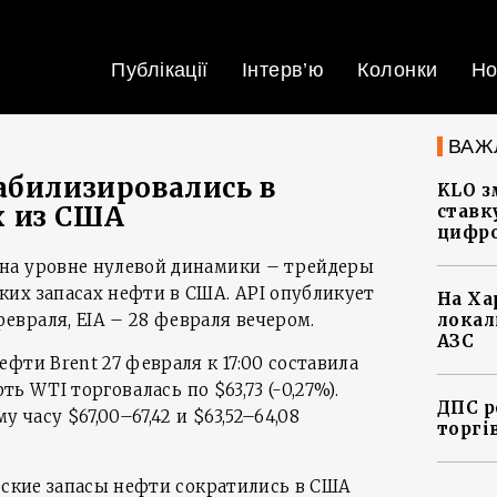
Публікації
Інтерв’ю
Колонки
Но
ВАЖ
абилизировались в
KLO з
 из США
ставку
цифро
на уровне нулевой динамики – трейдеры
их запасах нефти в США. API опубликует
На Ха
враля, EIA – 28 февраля вечером.
локал
АЗС
фти Brent 27 февраля к 17:00 составила
фть WTI торговалась по $63,73 (-0,27%).
ДПС р
 часу $67,00–67,42 и $63,52–64,08
торгі
ческие запасы нефти сократились в США