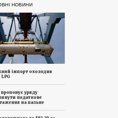
ОВНІ НОВИНИ
ний імпорт охолодив
 LPG
пропонує уряду
лянути податкове
таження на пальне