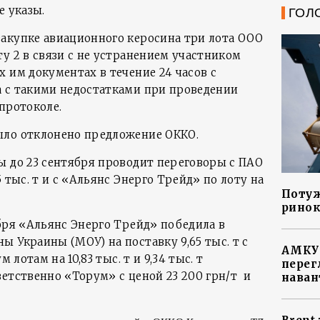
е указы.
ГОЛ
акупке авиационного керосина три лота ООО
у 2 в связи с не устранением участником
 им документах в течение 24 часов с
 с такими недостатками при проведении
протоколе.
ыло отклонено предложение ОККО.
ы до 23 сентября проводит переговоры с ПАО
 тыс. т и с «Альянс Энерго Трейд» по лоту на
Потуж
ринок
бря «Альянс Энерго Трейд» победила в
 Украины (МОУ) на поставку 9,65 тыс. т с
АМКУ 
 лотам на 10,83 тыс. т и 9,34 тыс. т
перег
етственно «Торум» с ценой 23 200 грн/т и
наван