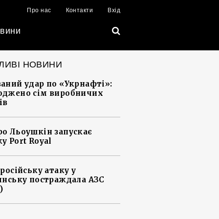
Про нас
Контакти
Вхід
вини
ЛИВІ НОВИНИ
аний удар по «Укрнафті»:
джено сім виробничих
ів
о Льоушкін запускає
у Port Royal
 російську атаку у
янську постраждала АЗС
)