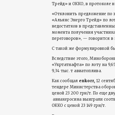
Трейд» и ОККО, в протоколе н
«Отклонить предложение по з
«Альянс Энерго Трейд» по лот
недостатков в представленных
момента получения участника
переговоров», — говорится в 
С такой же формулировкой б
Вследствие этого, Миноборон
«Укртатнафта» по лоту на 9,65
9,34 тыс. т авиатоплива.
Как сообщал
enkorr,
12 сентя
тендере Министерства обороны
ценой 23 200 грн/т. По еще двум
авиакеросина выиграли соотв
ОККО с ценой 23 149 грн/т.