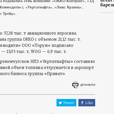
Brent
ва подавались семь компаний: «ОККО Контракт», «ТД
барел
 Коммодити»), «Укртатнафта», «Люкс Краина»,
о Трейд».
 57,28 тыс. т авиационного керосина.
а группа ОККО с объемом 21,12 тыс. т.
оммодити» ООО «Торум» подписало
r — 13,05 тыс. т, WOG — 6,9 тыс. т.
а Кременчугском НПЗ «Укртатнафты» составило
Основной объем топлива отгружается в аэропорт
ного бизнеса группы «Приват».
ДРУКУВАТИ
Tweet
Like