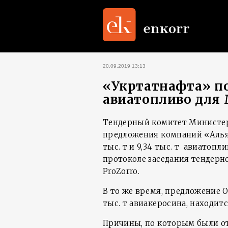
20.09.2019 13:13
«Укртатнафта» п
авиатопливо для
Тендерный комитет Министер
предложения компаний «Альян
тыс. т и 9,34 тыс. т авиатопл
протоколе заседания тендерн
ProZorro.
В то же время, предложение О
тыс. т авиакеросина, находит
Причины, по которым были о