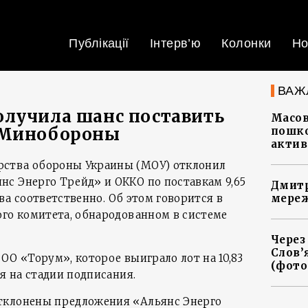
Публікації
Інтерв’ю
Колонки
Но
ВАЖ
олучила шанс поставить
Масов
 Минобороны
пошко
актив
ства обороны Украины (МОУ) отклонил
с Энерго Трейд» и ОККО по поставкам 9,65
Дмитр
ива соответственно. Об этом говорится в
мереж
ого комитета, обнародованном в системе
Через
Слов’
ОО «Торум», которое выиграло лот на 10,83
(фото
ся на стадии подписания.
тклонены предложения «Альянс Энерго