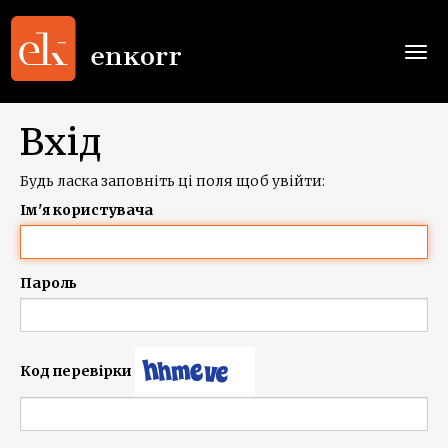
Togg
navi
Вхід
Будь ласка заповніть ці поля щоб увійти:
Ім'я користувача
Пароль
Код перевірки