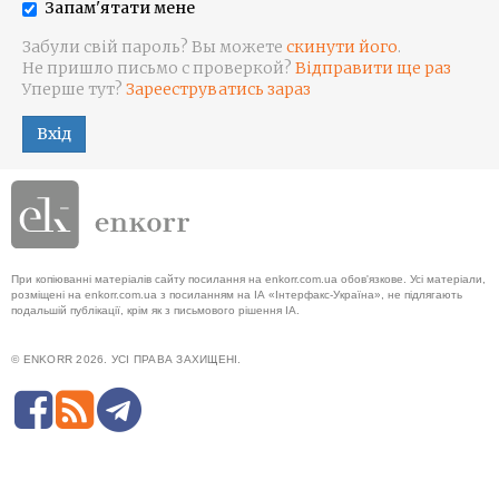
Запам'ятати мене
Забули свій пароль? Вы можете
скинути його
.
Не пришло письмо с проверкой?
Відправити ще раз
Уперше тут?
Зарееструватись зараз
Вхід
При копіюванні матеріалів сайту посилання на enkorr.com.ua обов'язкове. Усі матеріали,
розміщені на enkorr.com.ua з посиланням на ІА «Інтерфакс-Україна», не підлягають
подальшій публікації, крім як з письмового рішення ІА.
© ENKORR 2026. УСІ ПРАВА ЗАХИЩЕНІ.