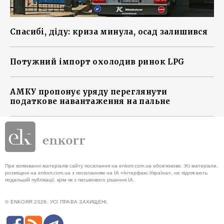
Спасибі, діду: криза минула, осад залишився
Потужний імпорт охолодив ринок LPG
АМКУ пропонує уряду переглянути
податкове навантаження на пальне
При копіюванні матеріалів сайту посилання на enkorr.com.ua обов'язкове. Усі матеріали,
розміщені на enkorr.com.ua з посиланням на ІА «Інтерфакс-Україна», не підлягають
подальшій публікації, крім як з письмового рішення ІА.
© ENKORR 2026. УСІ ПРАВА ЗАХИЩЕНІ.