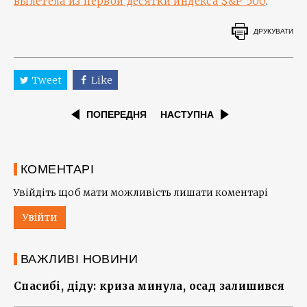
вылетела из первой десятки индекса $&P 500
.
ДРУКУВАТИ
Tweet
Like
ПОПЕРЕДНЯ
НАСТУПНА
КОМЕНТАРІ
Увійдіть щоб мати можливість лишати коментарі
Увійти
ВАЖЛИВІ НОВИНИ
Спасибі, діду: криза минула, осад залишився