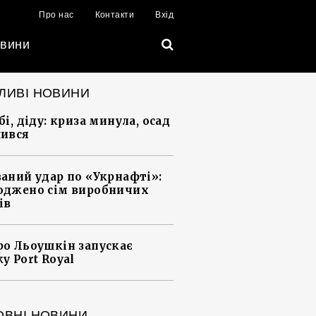
Про нас
Контакти
Вхід
вини
ЛИВІ НОВИНИ
і, діду: криза минула, осад
ився
аний удар по «Укрнафті»:
джено сім виробничих
ів
о Льоушкін запускає
у Port Royal
ОВНІ НОВИНИ