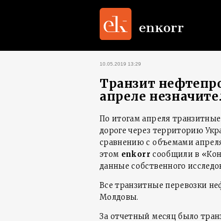
10.05.2019 13:29
Транзит нефтепро
апреле незначите
По итогам апреля транзитные
дороге через территорию Украи
сравнению с объемами апреля 20
этом
enkorr
сообщили в «Кон
данные собственного исследо
Все транзитные перевозки не
Молдовы.
За отчетный месяц было транз