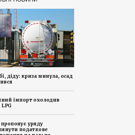
і, діду: криза минула, осад
ився
ний імпорт охолодив
 LPG
пропонує уряду
лянути податкове