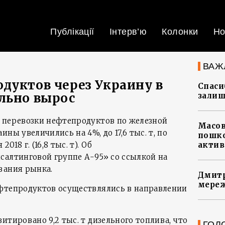
Публікації
Інтерв’ю
Колонки
Но
ВАЖ
дуктов через Украину в
Спасиб
льно вырос
залиш
 перевозки нефтепродуктов по железной
Масов
ны увеличились на 4%, до 17,6 тыс. т, по
пошко
18 г. (16,8 тыс. т). Об
актив
салтинговой группе А-95» со ссылкой на
вания рынка.
Дмитр
мереж
фтепродуктов осуществлялись в направлении
итировано 9,2 тыс. т дизельного топлива, что
ГОЛ