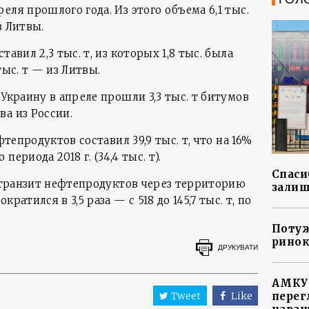
еля прошлого года. Из этого объема 6,1 тыс.
з Литвы.
тавил 2,3 тыс. т, из которых 1,8 тыс. была
тыс. т — из Литвы.
 Украину в апреле прошли 3,3 тыс. т битумов
ва из России.
фтепродуктов составил 39,9 тыс. т, что на 16%
ериода 2018 г. (34,4 тыс. т).
Спасиб
г. транзит нефтепродуктов через территорию
залиш
ратился в 3,5 раза — с 518 до 145,7 тыс. т, по
Потуж
ринок
ДРУКУВАТИ
АМКУ 
перег
Tweet
Like