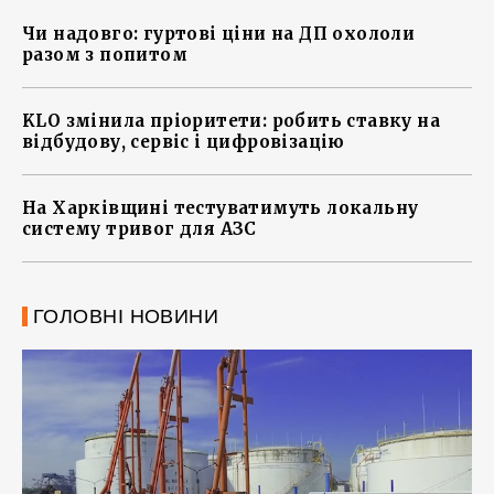
Чи надовго: гуртові ціни на ДП охололи
разом з попитом
KLO змінила пріоритети: робить ставку на
відбудову, сервіс і цифровізацію
На Харківщині тестуватимуть локальну
систему тривог для АЗС
ГОЛОВНІ НОВИНИ