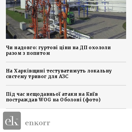
Чи надовго: гуртові ціни на ДП охололи
разом з попитом
На Харківщині тестуватимуть локальну
систему тривог для АЗС
Під час нещодавньої атаки на Київ
постраждав WOG на Оболоні (фото)