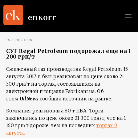
Togg
navi
15.08.2017 18:15
СУГ Regal Petroleum подорожал еще на 1
200 грн/т
Сжиженный газ производства Regal Petroleum 15
августа 2017 г. был реализован по цене около 21
300 грн/т на торгах, состоявшихся на
электронной площадке Fabrikant.ua. Об
этом
OilNews
сообщил источник на рынке.
Компания реализовала 80 т ПБА. Торги
закончились по цене около 21 300 грн/т, что на 1
160 грн/т дороже, чем на последних
торгах 9
августа
.