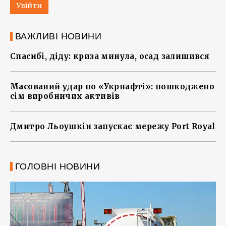
Увійти
ВАЖЛИВІ НОВИНИ
Спасибі, діду: криза минула, осад залишився
Масований удар по «Укрнафті»: пошкоджено
сім виробничих активів
Дмитро Льоушкін запускає мережу Port Royal
ГОЛОВНІ НОВИНИ