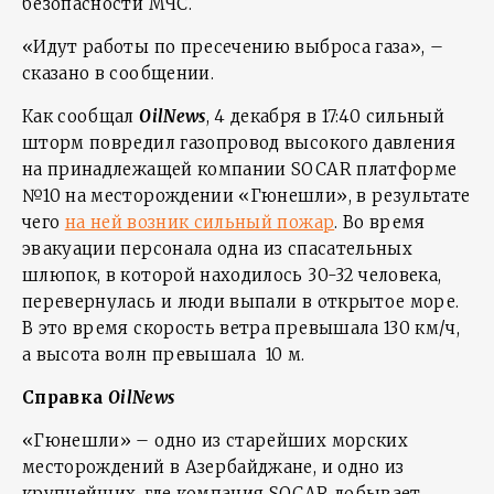
безопасности МЧС.
«Идут работы по пресечению выброса газа», –
сказано в сообщении.
Как сообщал
OilNews
, 4 декабря в 17:40 сильный
шторм повредил газопровод высокого давления
на принадлежащей компании SOCAR платформе
№10 на месторождении «Гюнешли», в результате
чего
на ней возник сильный пожар
. Во время
эвакуации персонала одна из спасательных
шлюпок, в которой находилось 30-32 человека,
перевернулась и люди выпали в открытое море.
В это время скорость ветра превышала 130 км/ч,
а высота волн превышала 10 м.
Справка
OilNews
«Гюнешли» – одно из старейших морских
месторождений в Азербайджане, и одно из
крупнейших, где компания SOCAR добывает