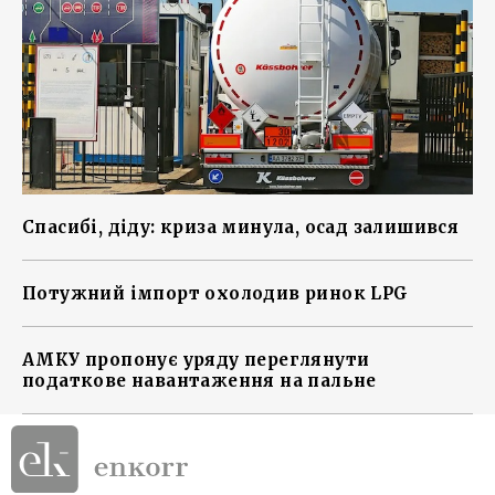
Спасибі, діду: криза минула, осад залишився
Потужний імпорт охолодив ринок LPG
АМКУ пропонує уряду переглянути
податкове навантаження на пальне