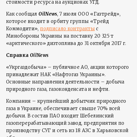
стоимости ресурса на аукционах УГД.
Как сообщал
OilNews
, 7 июля ООО «Газтрейд»,
которое входит в орбиту группы «Трейд
Коммодити»,
подписало контракты
с
Минобороны Украины на поставку 20 325 т
«арктического» дизтоплива до 31 октября 2017 г.
Справка
OilNews
«Укргаздобыча» – публичное АО, акции которого
принадлежат НАК «Нафтогаз Украины».
Основные направления деятельности – добыча
природного газа, газоконденсата и нефти.
Компания – крупнейший добытчик природного
газа в Украине, обеспечивает свыше 70% всей
добычи. В состав ПАО входит Шебелинский
газоперерабатывающий завод, предприятия по
производству СУГ и сеть из 18 АЗС в Харьковской