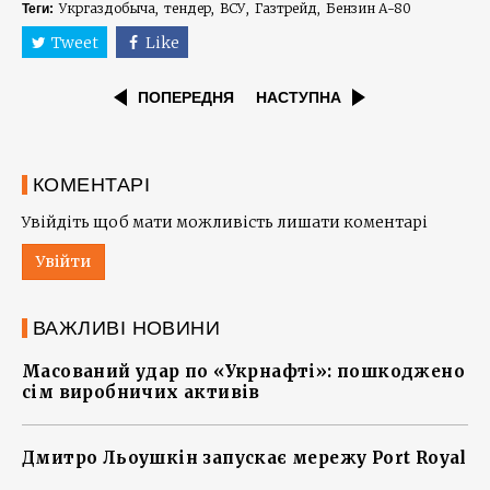
Укргаздобыча
тендер
ВСУ
Газтрейд
Бензин А-80
Теги:
Tweet
Like
ПОПЕРЕДНЯ
НАСТУПНА
КОМЕНТАРІ
Увійдіть щоб мати можливість лишати коментарі
Увійти
ВАЖЛИВІ НОВИНИ
Масований удар по «Укрнафті»: пошкоджено
сім виробничих активів
Дмитро Льоушкін запускає мережу Port Royal