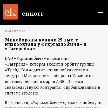
Togg
navi
14.07.2017 16:00
Минобороны купило 25 тыс. т
низкооктана у «Укргаздобычи» и
«Газтрейда»
ПАО «Укргаздобыча» и компания
«Газтрейд», которая входит в орбиту группы
«Трейд Коммодити», стали победителями
тендеров Министерства обороны Украине на
поставку бензинов марки А-80. Об этом
свидетельствуют контракты, опубликованные в
системе ProZorro.
В частности, «Укргаздобыча» одержала победу по