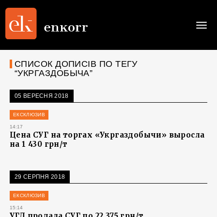
Togg
navi
СПИСОК ДОПИСІВ ПО ТЕГУ
“УКРГАЗДОБЫЧА”
05 ВЕРЕСНЯ 2018
ЕКСКЛЮЗИВ
14:17
Цена СУГ на торгах «Укргаздобычи» выросла
на 1 430 грн/т
29 СЕРПНЯ 2018
ЕКСКЛЮЗИВ
15:14
УГД продала СУГ по 22 375 грн/т