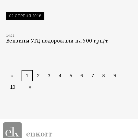
02 СЕРПНЯ 2018
14:21
Бензины УГД подорожали на 500 грн/т
«
1
2
3
4
5
6
7
8
9
10
»