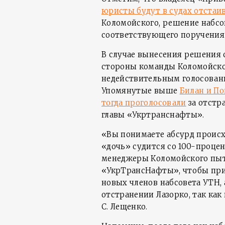
юристы будут в судах отстаи
Коломойского, решение набсо
соответствующего поручения
В случае вынесения решения 
стороны команды Коломойско
недействительным голосования
Упомянутые выше
Билан и По
тогда проголосовали
за отстр
главы «Укртранснафты».
«Вы понимаете абсурд происх
«дочь» судится со 100-проце
менеджеры Коломойского пыт
«УкрТрансНафты», чтобы при
новых членов набсовета УТН,
отстранении Лазорко, так как
С. Лещенко.