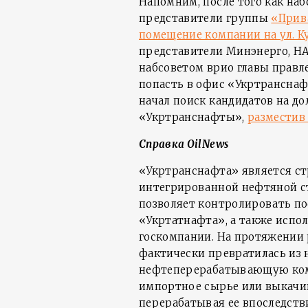
Напомним, после того как наб
представители группы
«Прив
помещение компании на ул. Ку
представители Минэнерго, Н
набсоветом врио главы прав
попасть в офис «Укртрансна
начал поиск кандидатов на д
«Укртранснафты»,
разместив
Справка OilNews
«Укртранснафта» является ст
интегрированной нефтяной ст
позволяет контролировать по
«Укртатнафта», а также испо
госкомпании. На протяжении
фактически превратилась из
нефтеперерабатывающую комп
импортное сырье или выкачив
перерабатывая ее впоследств