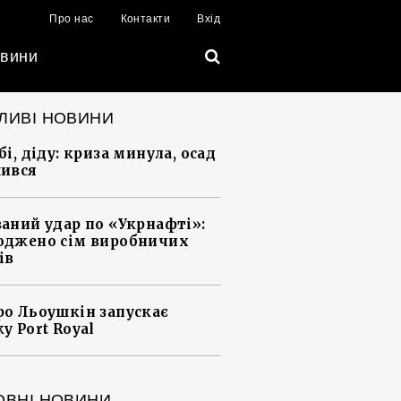
Про нас
Контакти
Вхід
вини
ЛИВІ НОВИНИ
і, діду: криза минула, осад
ився
аний удар по «Укрнафті»:
джено сім виробничих
ів
о Льоушкін запускає
у Port Royal
ОВНІ НОВИНИ