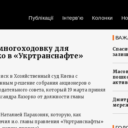
Публікації
Інтерв’ю
Колонки
Но
ВАЖ
многоходовку для
Спасиб
о в «Укртранснафте»
залиш
Масов
иск в Хозяйственный суд Киева с
пошко
актив
онным решение собрания акционеров о
юдательного совета, который 19 марта принял
сандра Лазорко от должности главы
Дмитр
мереж
 Наталией Парахоняк, которую, как
начил и.о. главы правления «Укртранснафты»
ГОЛ