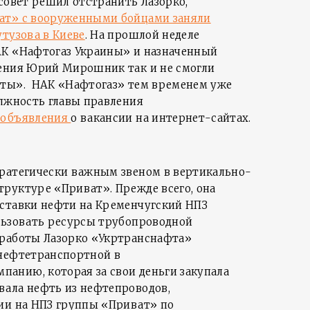
совет решил отстранить Лазорко,
ат» с вооруженными бойцами заняли
тузова в Киеве
. На прошлой неделе
АК «Нафтогаз Украины» и назначенный
ления Юрий Мирошник так и не смогли
фты». НАК «Нафтогаз» тем временем уже
олжность главы правления
 объявления
о вакансии на интернет-сайтах.
ратегически важным звеном в вертикально-
руктуре «Приват». Прежде всего, она
ставки нефти на Кременчугский НПЗ
льзовать ресурсы трубопроводной
 работы Лазорко «Укртранснафта»
 нефтетранспортной в
анию, которая за свои деньги закупала
ала нефть из нефтепроводов,
ии на НПЗ группы «Приват» по