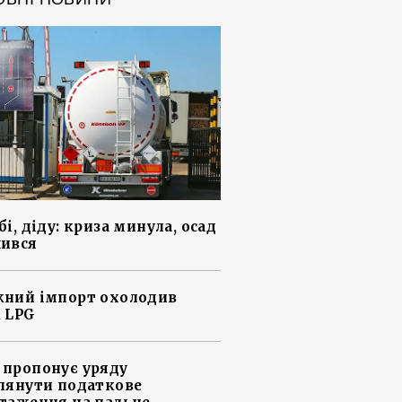
і, діду: криза минула, осад
ився
ний імпорт охолодив
 LPG
пропонує уряду
лянути податкове