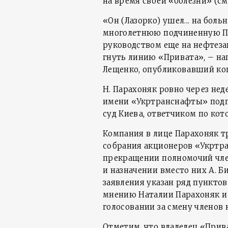
на время своей «болезни» (см
«Он (Лазорко) ушел... на бол
многолетнюю подчиненную Пар
руководством еще на нефтеза
гнуть линию «Привата», – нап
Лещенко, опубликовавший ко
Н. Парахоняк ровно через нед
имени «Укртранснафты» подп
суд Киева, ответчиком по ко
Компания в лице Парахоняк 
собрания акционеров «Укртран
прекращении полномочий член
и назначении вместо них А. Би
заявления указан ряд пунктов
мнению Наталии Парахоняк и
голосовании за смену членов 
Отметим, что владелец «При