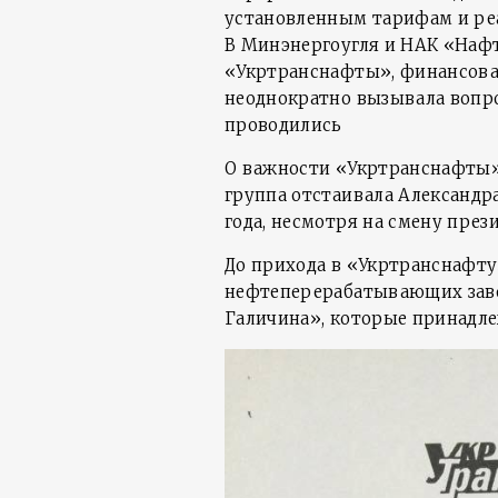
установленным тарифам и ре
В Минэнергоугля и НАК «Наф
«Укртранснафты», финансова
неоднократно вызывала вопро
проводились
О важности «Укртранснафты» 
группа отстаивала Александра
года, несмотря на смену през
До прихода в «Укртранснафту
нефтеперерабатывающих зав
Галичина», которые принадле