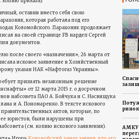
. копию приказа).
ьничный, оставив вместо себя свою
ахоняк, которая работала под его
водах Коломойского. Парахоняк продолжает
исал на своей странице FB нардеп Сергей
пии документов.
елю после своего «назначения», 26 марта от
исала исковое заявление в Хозяйственный
торому указан НАК «Нафтогаз Украины».
Спасиб
требует признать незаконным решение
залиш
снафты» от 12 марта 2015 г. о досрочном
ов набсовета ПАО А. Бойчука и С. Насвищука
Потуж
лана и А. Пономаренко. В тексте искового
ринок
 правительственных актов, которые, по
 ее юристов, были нарушены при
набсовета (см. копию искового заявления).
АМКУ 
перег
вата» Игорь
Коломойский ранее заявил, что его