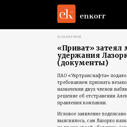
31.03.2015 08:30
«Приват» затеял 
удержания Лазорк
(документы)
ПАО «Укртранснафта» подало 
требованием признать незак
назначении двух членов набл
решение об отстранении Алек
правления компании.
Исковое заявление подписано
выяснилось, сам Лазорко наз