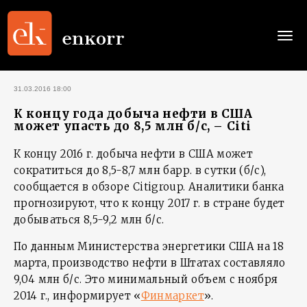
Togg
navi
31.03.2016 18:00
К концу года добыча нефти в США
может упасть до 8,5 млн б/с, – Citi
К концу 2016 г. добыча нефти в США может
сократиться до 8,5-8,7 млн барр. в сутки (б/с),
сообщается в обзоре Citigroup. Аналитики банка
прогнозируют, что к концу 2017 г. в стране будет
добываться 8,5-9,2 млн б/с.
По данным Министерства энергетики США на 18
марта, производство нефти в Штатах составляло
9,04 млн б/с. Это минимальный объем с ноября
2014 г., информирует «
Финмаркет
».