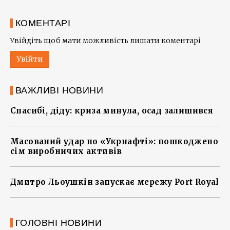
КОМЕНТАРІ
Увійдіть щоб мати можливість лишати коментарі
Увійти
ВАЖЛИВІ НОВИНИ
Спасибі, діду: криза минула, осад залишився
Масований удар по «Укрнафті»: пошкоджено
сім виробничих активів
Дмитро Льоушкін запускає мережу Port Royal
ГОЛОВНІ НОВИНИ