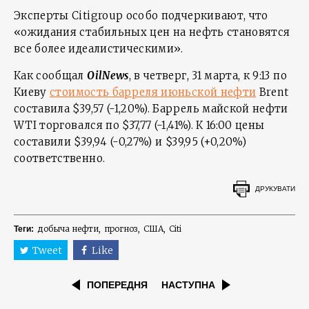
Эксперты Citigroup особо подчеркивают, что
«ожидания стабильных цен на нефть становятся
все более идеалистическими».
Как сообщал
OilNews
, в четверг, 31 марта, к 9:13 по
Киеву
стоимость барреля июньской нефти
Brent
составила $39,57 (-1,20%). Баррель майской нефти
WTI торговался по $37,77 (-1,41%). К 16:00 цены
составили $39,94 (-0,27%) и $39,95 (+0,20%)
соответственно.
ДРУКУВАТИ
добыча нефти
прогноз
США
Citi
Теги:
Tweet
Like
ПОПЕРЕДНЯ
НАСТУПНА