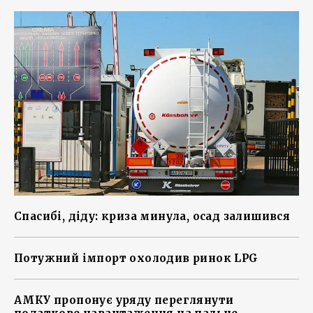
Спасибі, діду: криза минула, осад залишився
Потужний імпорт охолодив ринок LPG
АМКУ пропонує уряду переглянути