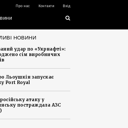
Про нас
Контакти
Вхід
вини
ЛИВІ НОВИНИ
аний удар по «Укрнафті»:
джено сім виробничих
ів
о Льоушкін запускає
у Port Royal
 російську атаку у
янську постраждала АЗС
)