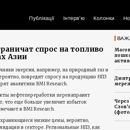
Публікації
Інтерв’ю
Колонки
Но
ВАЖ
граничат спрос на топливо
Масов
ах Азии
пошко
актив
чники энергии, например, на природный газ и
ероятно, повредит спросу на продукцию НПЗ
Дмитр
орят аналитики BMI Research.
мереж
укты нефтепереработки перенаправит
Через
т, что еще больше увеличит избыток
Слов’
мечают в BMI Research.
(фото
охраняющиеся низкие цены, вероятно,
лидации в секторе. Региональные НПЗ, как