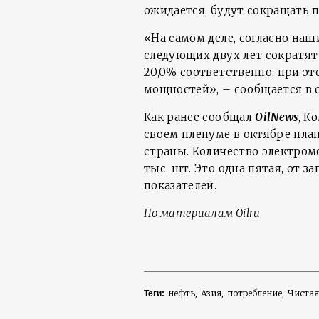
ожидается, будут сокращать 
«На самом деле, согласно наш
следующих двух лет сократят
20,0% соответственно, при эт
мощностей», – сообщается в о
Как ранее сообщал
OilNews
, К
своем пленуме в октябре пл
страны. Количество электромо
тыс. шт. Это одна пятая, от 
показателей.
По материалам
Oilru
нефть
Азия
потребление
Чистая
Теги: