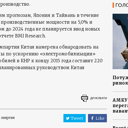
производство.
ГОЛ
им прогнозам, Япония и Тайвань в течение
 производственные мощности на 5,0% и
ом до 2024 года не планируется ввод новых
тчете BMI Research.
омпартия Китая намерена обнародовать на
аны по ускорению «электромобилизации»
билей в КНР к концу 2015 года составит 220
запланированных руководством Китая
Потуж
ринок
ДРУКУВАТИ
АМКУ 
перег
наван
 энергия
Tweet
Like