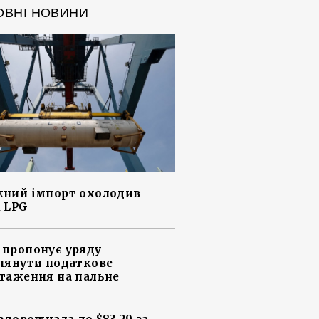
ОВНІ НОВИНИ
ний імпорт охолодив
 LPG
пропонує уряду
лянути податкове
таження на пальне