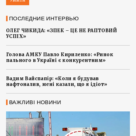
Увійти
ПОСЛЕДНИЕ ИНТЕРВЬЮ
ОЛЕГ ЧИКИДА: «ЗПЕК – ЦЕ НЕ РАПТОВИЙ
УСПІХ»
Голова АМКУ Павло Кириленко: «Ринок
пального в Україні є конкурентним»
Вадим Вайспапір: «Коли я будував
нафтоналив, мені казали, що я ідіот»
ВАЖЛИВІ НОВИНИ