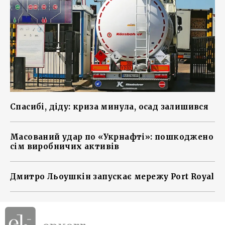
Спасибі, діду: криза минула, осад залишився
Масований удар по «Укрнафті»: пошкоджено
сім виробничих активів
Дмитро Льоушкін запускає мережу Port Royal