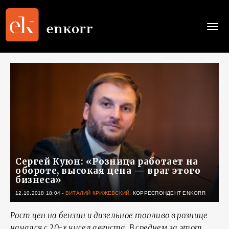
Togg
navi
Сергей Куюн: «Розница работает на
обороте, высокая цена — враг этого
бизнеса»
12.10.2018 18:04
-
ВИТАЛИЙ КРИЖЕВСКИЙ
, КОРРЕСПОНДЕНТ ENKORR
Рост цен на бензин и дизельное топливо в рознице
начался с 20-х чисел августа. В среднем за этот