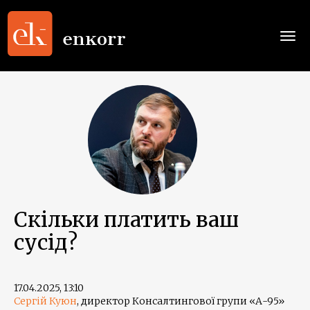
Togg
navi
Скільки платить ваш
сусід?
17.04.2025, 13:10
Сергій Куюн
, директор Консалтингової групи «А-95»