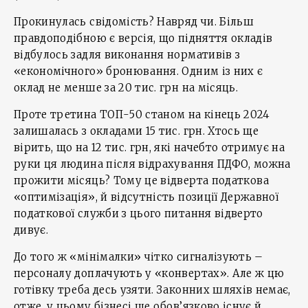
Прокинулась свідомість? Навряд чи. Більш
правдоподібною є версія, що підняття окладів
відбулось задля виконання нормативів з
«економічного» бронювання. Одним із них є
оклад не менше за 20 тис. грн на місяць.
Проте третина ТОП-50 станом на кінець 2024
залишалась з окладами 15 тис. грн. Хтось ще
вірить, що на 12 тис. грн, які начебто отримує на
руки ця людина після відрахування ПДФО, можна
прожити місяць? Тому це відверта податкова
«оптимізація», й відсутність позиції Державної
податкової служби з цього питання відверто
дивує.
До того ж «мінімалки» чітко сигналізують –
персоналу доплачують у «конвертах». Але ж цю
готівку треба десь узяти. Законних шляхів немає,
отже, у цьому бізнесі ще обов’язково існує й