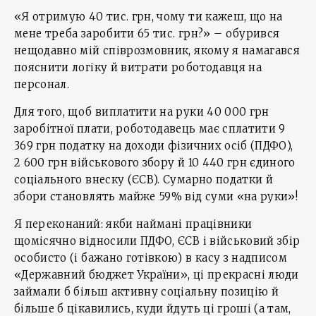
«Я отримую 40 тис. грн, чому ти кажеш, що на
мене треба заробити 65 тис. грн?» – обурився
нещодавно мій співрозмовник, якому я намагався
пояснити логіку й витрати роботодавця на
персонал.
Для того, щоб виплатити на руки 40 000 грн
заробітної плати, роботодавець має сплатити 9
369 грн податку на доходи фізичних осіб (ПДФО),
2 600 грн військового збору й 10 440 грн єдиного
соціального внеску (ЄСВ). Сумарно податки й
збори становлять майже 59% від суми «на руки»!
Я переконаний: якби наймані працівники
щомісячно відносили ПДФО, ЄСВ і військовий збір
особисто (і бажано готівкою) в касу з надписом
«Державний бюджет України», ці прекрасні люди
займали б більш активну соціальну позицію й
більше б цікавились, куди йдуть ці гроші (а там,