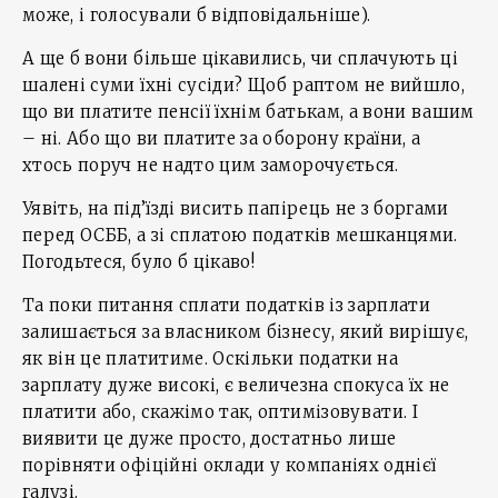
може, і голосували б відповідальніше).
А ще б вони більше цікавились, чи сплачують ці
шалені суми їхні сусіди? Щоб раптом не вийшло,
що ви платите пенсії їхнім батькам, а вони вашим
– ні. Або що ви платите за оборону країни, а
хтось поруч не надто цим заморочується.
Уявіть, на під’їзді висить папірець не з боргами
перед ОСББ, а зі сплатою податків мешканцями.
Погодьтеся, було б цікаво!
Та поки питання сплати податків із зарплати
залишається за власником бізнесу, який вирішує,
як він це платитиме. Оскільки податки на
зарплату дуже високі, є величезна спокуса їх не
платити або, скажімо так, оптимізовувати. І
виявити це дуже просто, достатньо лише
порівняти офіційні оклади у компаніях однієї
галузі.