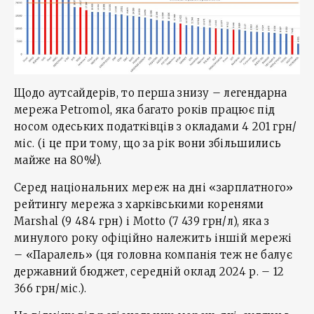
Щодо аутсайдерів, то перша знизу – легендарна
мережа Petromol, яка багато років працює під
носом одеських податківців з окладами 4 201 грн/
міс. (і це при тому, що за рік вони збільшились
майже на 80%!).
Серед національних мереж на дні «зарплатного»
рейтингу мережа з харківськими коренями
Marshal (9 484 грн) і Мotto (7 439 грн/л), яка з
минулого року офіційно належить іншій мережі
– «Паралель» (ця головна компанія теж не балує
державний бюджет, середній оклад 2024 р. – 12
366 грн/міс.).