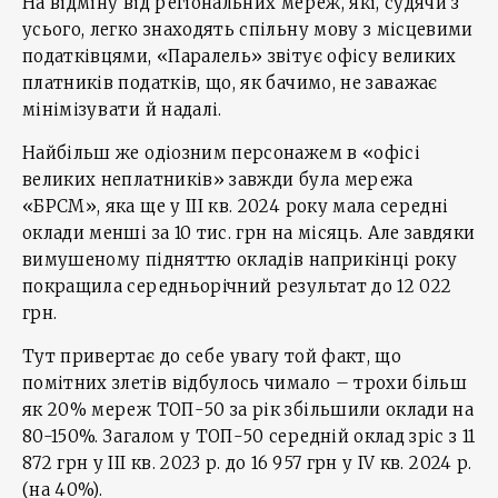
На відміну від регіональних мереж, які, судячи з
усього, легко знаходять спільну мову з місцевими
податківцями, «Паралель» звітує офісу великих
платників податків, що, як бачимо, не заважає
мінімізувати й надалі.
Найбільш же одіозним персонажем в «офісі
великих неплатників» завжди була мережа
«БРСМ», яка ще у ІІІ кв. 2024 року мала середні
оклади менші за 10 тис. грн на місяць. Але завдяки
вимушеному підняттю окладів наприкінці року
покращила середньорічний результат до 12 022
грн.
Тут привертає до себе увагу той факт, що
помітних злетів відбулось чимало – трохи більш
як 20% мереж ТОП-50 за рік збільшили оклади на
80-150%. Загалом у ТОП-50 середній оклад зріс з 11
872 грн у ІІІ кв. 2023 р. до 16 957 грн у IV кв. 2024 р.
(на 40%).