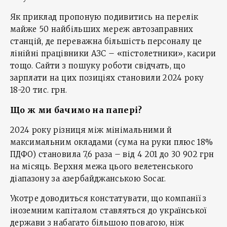
Як приклад пропоную подивитись на перелік
майже 50 найбільших мереж автозаправних
станцій, де переважна більшість персоналу це
лінійні працівники АЗС – «пістолетники», касири
тощо. Сайти з пошуку роботи свідчать, що
зарплати на цих позиціях становили 2024 року
18-20 тис. грн.
Що ж ми бачимо на папері?
2024 року різниця між мінімальними й
максимальним окладами (сума на руки плюс 18%
ПДФО) становила 7,6 раза – від 4 201 до 30 902 грн
на місяць. Верхня межа цього велетенського
діапазону за азербайджанською Socar.
Укотре доводиться констатувати, що компанії з
іноземним капіталом ставляться до української
держави з набагато більшою повагою, ніж