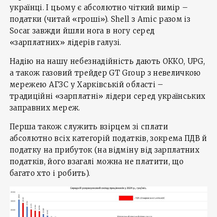
українці. І цьому є абсолютно чіткий вимір –
податки (читай «гроші»). Shell з Amic разом із
Socar завжди йшли нога в ногу серед
«зарплатних» лідерів галузі.
Надію на нашу небезнадійність дають ОККО, UPG,
а також газовий трейдер GT Group з невеличкою
мережею АГЗС у Харківській області –
традиційні «зарплатні» лідери серед українських
заправних мереж.
Перша також служить взірцем зі сплати
абсолютно всіх категорій податків, зокрема ПДВ й
податку на прибуток (на відміну від зарплатних
податків, його взагалі можна не платити, що
багато хто і робить).