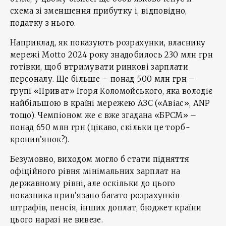
схема зі зменшення прибутку і, відповідно,
податку з нього.
Наприклад, як показують розрахунки, власнику
мережі Мotto 2024 року знадобилось 230 млн грн
готівки, щоб втримувати ринкові зарплати
персоналу. Ще більше – понад 500 млн грн –
групі «Приват» Ігоря Коломойського, яка володіє
найбільшою в країні мережею АЗС («Авіас», ANP
тощо). Чемпіоном же є вже згадана «БРСМ» –
понад 650 млн грн (цікаво, скільки це торб-
кропив’янок?).
Безумовно, виходом могло б стати підняття
офіційного рівня мінімальних зарплат на
державному рівні, але оскільки до цього
показника прив’язано багато розрахунків
штрафів, пенсія, інших доплат, бюджет країни
цього наразі не вивезе.