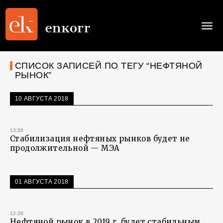
Togg
navi
СПИСОК ЗАПИСЕЙ ПО ТЕГУ “НЕФТЯНОЙ
РЫНОК”
10 АВГУСТА 2018
13:26
Стабилизация нефтяных рынков будет не
продолжительной — МЭА
01 АВГУСТА 2018
12:28
Нефтяной рынок в 2019 г. будет стабильным