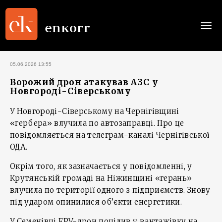
Togg
navi
05.06.2026 13:55
Ворожий дрон атакував АЗС у
Новгороді-Сіверському
У Новгороді-Сіверському на Чернігівщині
«гербера» влучила по автозаправці. Про це
повідомляється на телеграм-каналі Чернігівської
ОДА.
Окрім того, як зазначається у повідомленні, у
Крутянській громаді на Ніжинщині «герань»
влучила по території одного з підприємств. Знову
під ударом опинилися об’єкти енергетики.
У Семенівці FPV-дрон поцілив у вантажівку на