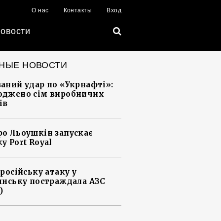
О нас
Контакты
Вход
овости
НЫЕ НОВОСТИ
аний удар по «Укрнафті»:
джено сім виробничих
ів
о Льоушкін запускає
у Port Royal
 російську атаку у
янську постраждала АЗС
)