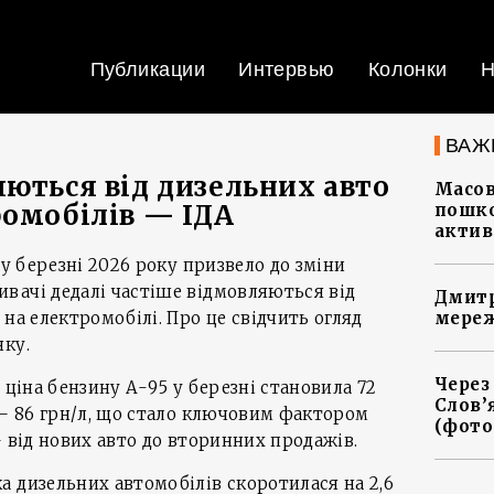
Публикации
Интервью
Колонки
Н
ВАЖ
яються від дизельних авто
Масов
ромобілів — ІДА
пошко
актив
 у березні 2026 року призвело до зміни
вачі дедалі частіше відмовляються від
Дмитр
на електромобілі. Про це свідчить огляд
мереж
нку.
Через
 ціна бензину А-95 у березні становила 72
Слов’
 — 86 грн/л, що стало ключовим фактором
(фото
— від нових авто до вторинних продажів.
 дизельних автомобілів скоротилася на 2,6