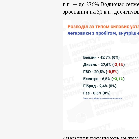
в.п. — до 27,6%. Водночас се
зростання на 3,1 в.п., досягнув
Аналітики пояснюють це тим, 