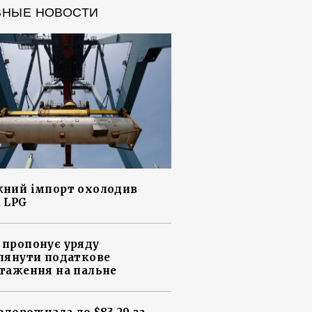
ВНЫЕ НОВОСТИ
ний імпорт охолодив
 LPG
пропонує уряду
лянути податкове
таження на пальне