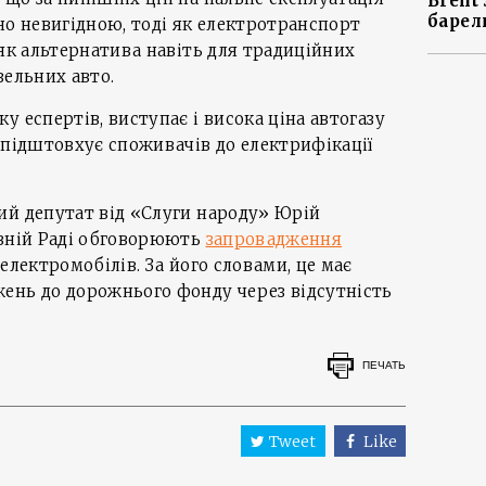
Brent
барел
но невигідною, тоді як електротранспорт
 як альтернатива навіть для традиційних
зельних авто.
 еспертів, виступає і висока ціна автогазу
 підштовхує споживачів до електрифікації
ий депутат від «Слуги народу» Юрій
овній Раді обговорюють
запровадження
електромобілів. За його словами, це має
ень до дорожнього фонду через відсутність
ПЕЧАТЬ
Tweet
Like