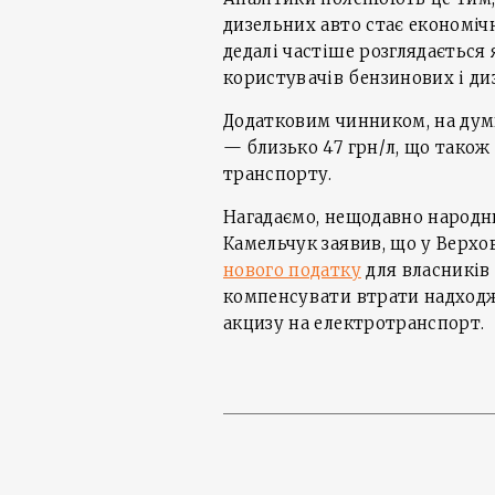
дизельних авто стає економіч
дедалі частіше розглядається
користувачів бензинових і ди
Додатковим чинником, на думку
— близько 47 грн/л, що також
транспорту.
Нагадаємо, нещодавно народн
Камельчук заявив, що у Верх
нового податку
для власників 
компенсувати втрати надходж
акцизу на електротранспорт.