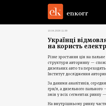
10.04.2026 11:39
Українці відмовл
на користь елект
Різке зростання цін на пальне
структури авторинку — спожи
дизельних авто та переходять 
Інститут дослідження автори
За даними аналітиків, середня
грн/л, а дизельного пального
змін у всіх сегментах ринку 
На внутрішньому ринку частка