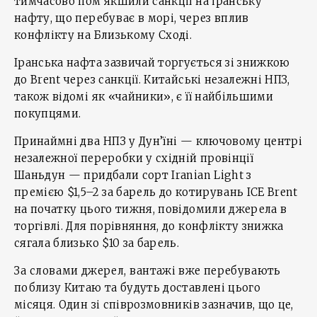
тимчасово пом’якшили санкції на іранську
нафту, що перебуває в морі, через вплив
конфлікту на Близькому Сході.
Іранська нафта зазвичай торгується зі знижкою
до Brent через санкції. Китайські незалежні НПЗ,
також відомі як «чайники», є її найбільшими
покупцями.
Принаймні два НПЗ у Дун’їні — ключовому центрі
незалежної переробки у східній провінції
Шаньдун — придбали сорт Iranian Light з
премією $1,5–2 за барель до котирувань ICE Brent
на початку цього тижня, повідомили джерела в
торгівлі. Для порівняння, до конфлікту знижка
сягала близько $10 за барель.
За словами джерел, вантажі вже перебувають
поблизу Китаю та будуть доставлені цього
місяця. Один зі співрозмовників зазначив, що це,