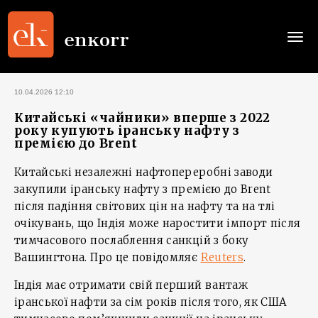
Togg
navi
10.04.2026 12:10
Китайські «чайники» вперше з 2022
року купують іранську нафту з
премією до Brent
Китайські незалежні нафтопереробні заводи
закупили іранську нафту з премією до Brent
після падіння світових цін на нафту та на тлі
очікувань, що Індія може наростити імпорт після
тимчасового послаблення санкцій з боку
Вашингтона. Про це повідомляє
Reuters
.
Індія має отримати свій перший вантаж
іранської нафти за сім років після того, як США