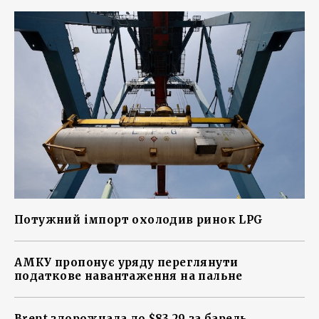
Потужний імпорт охолодив ринок LPG
АМКУ пропонує уряду переглянути
податкове навантаження на пальне
Brent здорожчала до $83,29 за барель