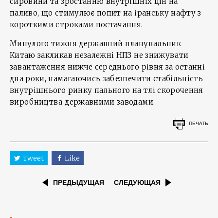
сировини та зростанню внутрішніх цін на
паливо, що стимулює попит на іранську нафту з
короткими строками постачання.
Минулого тижня державний планувальник
Китаю закликав незалежні НПЗ не знижувати
завантаження нижче середнього рівня за останні
два роки, намагаючись забезпечити стабільність
внутрішнього ринку пального на тлі скорочення
виробництва державними заводами.
ПЕЧАТЬ
Tweet
Like
ПРЕДЫДУЩАЯ
СЛЕДУЮЩАЯ