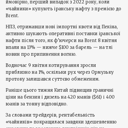
ймовірно, перший випадок з 2022 року, коли
«чайники» купують іранську нафту з премією до
Brent.
НПЗ, отримавши нові імпортні квоти від Пекіна,
активно шукають оперативні поставки іранської
нафти після того, як ф’ючерси на Brent 8 квітня
впали на 13% — нижче $100 за барель — на тлі
новин про припинення вогню.
Водночас 9 квітня котирування зросли
приблизно на 1%, оскільки рух через Ормузьку
протоку залишався суттєво обмеженим.
Раніше цього тижня Китай підвищив граничні
ціни на бензин і дизель на 420 юанів ($61) і 400
юанів за тонну відповідно.
За словами трейдерів, рентабельність
«чайників» покращилася завдяки здешевленню